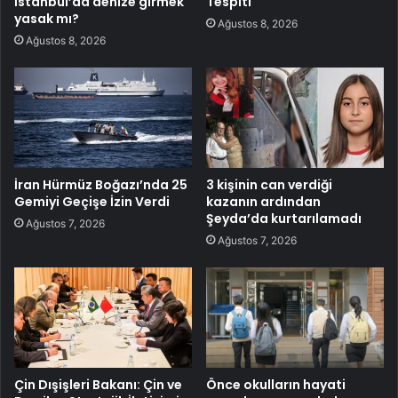
İstanbul’da denize girmek
Tespiti
yasak mı?
Ağustos 8, 2026
Ağustos 8, 2026
İran Hürmüz Boğazı’nda 25
3 kişinin can verdiği
Gemiyi Geçişe İzin Verdi
kazanın ardından
Şeyda’da kurtarılamadı
Ağustos 7, 2026
Ağustos 7, 2026
Çin Dışişleri Bakanı: Çin ve
Önce okulların hayati