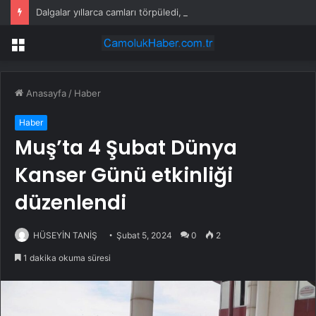
Dalgalar yıllarca camları törpüledi, ortaya rengarenk bir plaj çıktı
Menü
Anasayfa
/
Haber
Haber
Muş’ta 4 Şubat Dünya
Kanser Günü etkinliği
düzenlendi
HÜSEYİN TANİŞ
Şubat 5, 2024
0
2
1 dakika okuma süresi