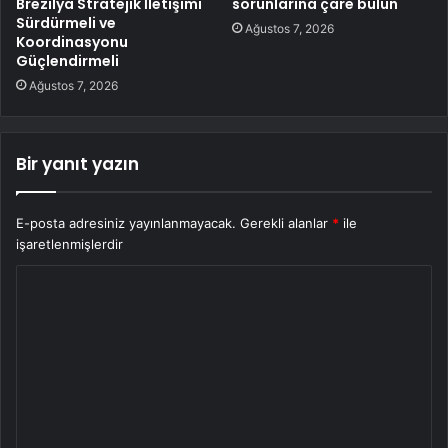
Brezilya Stratejik İletişimi
sorunlarına çare bulun
Sürdürmeli ve
Ağustos 7, 2026
Koordinasyonu
Güçlendirmeli
Ağustos 7, 2026
Bir yanıt yazın
E-posta adresiniz yayınlanmayacak.
Gerekli alanlar
*
ile
işaretlenmişlerdir
Y
o
r
u
m
*