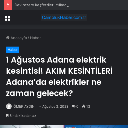
Dev rezerv keşfettiler: Yıllardır aranan kritik elementler aynı bölgede bulundu
Menü
Anasayfa
/
Haber
Haber
1 Ağustos Adana elektrik
kesintisi! AKIM KESİNTİLERİ
Adana’da elektrikler ne
zaman gelecek?
ÖMER AYDIN
Ağustos 3, 2023
0
13
Bir dakikadan az