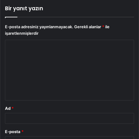
Bir yanıt yazın
E-posta adresiniz yayınlanmayacak.
Gerekli alanlar
*
ile
işaretlenmişlerdir
Y
o
r
u
m
*
Ad
*
E-posta
*