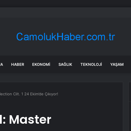
ezerv keşfettiler: Yıllardır aranan kritik elementler aynı bölgede bulundu
FA
HABER
EKONOMI
SAĞLIK
TEKNOLOJI
YAŞAM
ection Cilt. 1 24 Ekim’de Çıkıyor!
d: Master