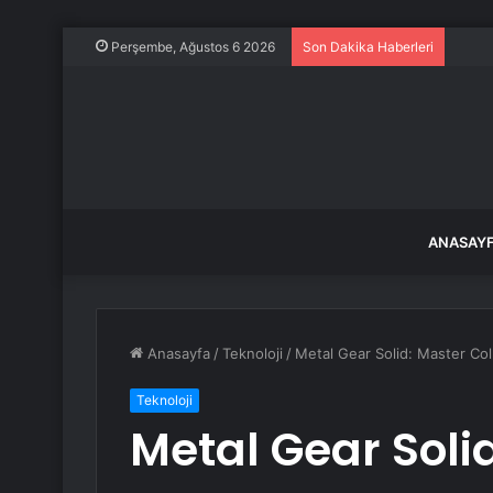
Dev r
Perşembe, Ağustos 6 2026
Son Dakika Haberleri
ANASAY
Anasayfa
/
Teknoloji
/
Metal Gear Solid: Master Coll
Teknoloji
Metal Gear Soli