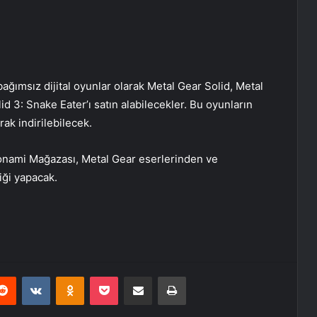
bağımsız dijital oyunlar olarak Metal Gear Solid, Metal
d 3: Snake Eater’ı satın alabilecekler. Bu oyunların
rak indirilebilecek.
Konami Mağazası, Metal Gear eserlerinden ve
iği yapacak.
erest
Reddit
VKontakte
Odnoklassniki
Pocket
E-Posta ile paylaş
Yazdır