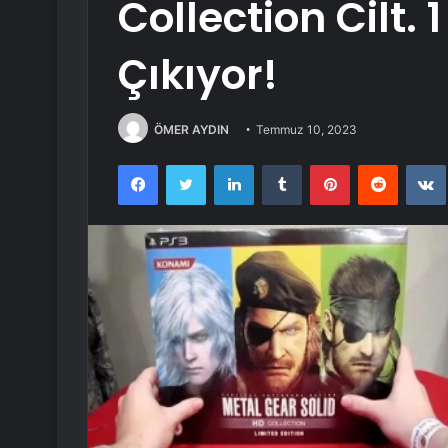
Collection Cilt. 
Çıkıyor!
ÖMER AYDIN
Temmuz 10, 2023
Facebook
Twitter
LinkedIn
Tumblr
Pinterest
Reddit