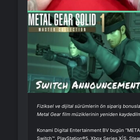
Fiziksel ve dijital sürümlerin ön sipariş bonu
Metal Gear film müziklerinin yeniden kaydedilmi
Konami Digital Entertainment BV bugün “MET
Switch™, PlayStation®5, Xbox Series X|S, Steam®)