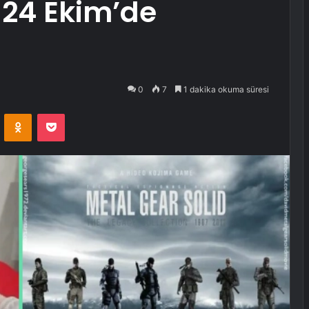
1 24 Ekim’de
0
7
1 dakika okuma süresi
VKontakte
Odnoklassniki
Pocket