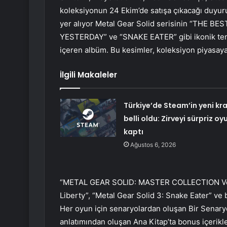
koleksiyonun 24 Ekim’de satışa çıkacağı duyurul
yer alıyor Metal Gear Solid serisinin “THE 
YESTERDAY” ve “SNAKE EATER” gibi ikonik tema
içeren albüm. Bu kesimler, koleksiyon piyasaya
İlgili Makaleler
Türkiye’de Steam’in yeni kra
belli oldu: Zirveyi sürpriz oy
kaptı
Ağustos 6, 2026
“METAL GEAR SOLID: MASTER COLLECTION Vol. 1″
Liberty”, “Metal Gear Solid 3: Snake Eater” ve 
Her oyun için senaryolardan oluşan Bir Senaryo
anlatımından oluşan Ana Kitap’ta bonus içeri