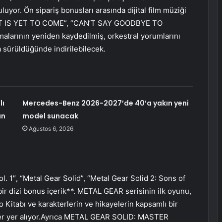
uyor. Ön sipariş bonusları arasında dijital film müziği
BEST IS YET TO COME”, “CAN’T SAY GOODBYE TO
larının yeniden kaydedilmiş, orkestral yorumlarını
 sürüldüğünde indirilebilecek.
lı
Mercedes-Benz 2026-2027’de 40’a yakın yeni
un
model sunacak
Ağustos 6, 2026
, “Metal Gear Solid”, “Metal Gear Solid 2: Sons of
bir dizi bonus içerik**. METAL GEAR serisinin ilk oyunu,
 Kitabı ve karakterlerin ve hikayelerin kapsamlı bir
kler yer alıyor.Ayrıca METAL GEAR SOLID: MASTER