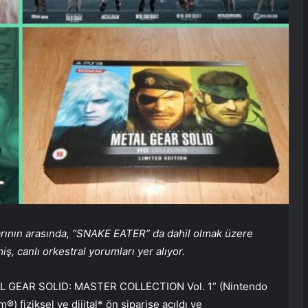
slarının arasında, “SNAKE EATER” da dahil olmak üzere
ş, canlı orkestral yorumları yer alıyor.
AL GEAR SOLID: MASTER COLLECTION Vol. 1” (Nintendo
 fiziksel ve dijital* ön siparişe açıldı ve