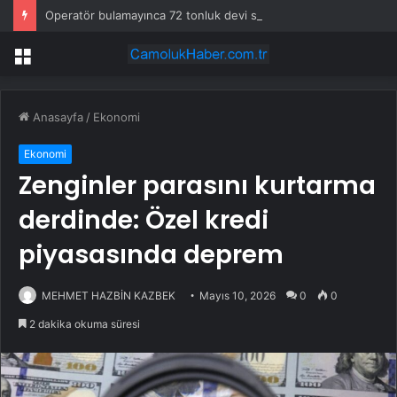
Operatör bulamayınca 72 tonluk devi sahaya indirdiler: Günde 1000 kazık çakıyor
Menü
Anasayfa
/
Ekonomi
Ekonomi
Zenginler parasını kurtarma
derdinde: Özel kredi
piyasasında deprem
MEHMET HAZBİN KAZBEK
Mayıs 10, 2026
0
0
2 dakika okuma süresi