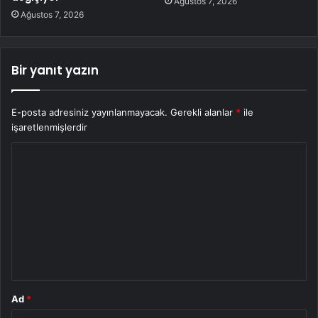
Ağustos 7, 2026
Ağustos 7, 2026
Bir yanıt yazın
E-posta adresiniz yayınlanmayacak.
Gerekli alanlar
*
ile
işaretlenmişlerdir
Y
o
r
u
m
*
Ad
*