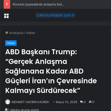
Küresel piyasalarda anlaşma beklentileri
Menü
Anasayfa
/
Haber
Haber
ABD Başkanı Trump:
“Gerçek Anlaşma
Sağlanana Kadar ABD
Güçleri İran’ın Çevresinde
Kalmayı Sürdürecek”
MEHMET HAZBİN KAZBEK
Mayıs 10, 2026
0
0
1 dakika okuma süresi