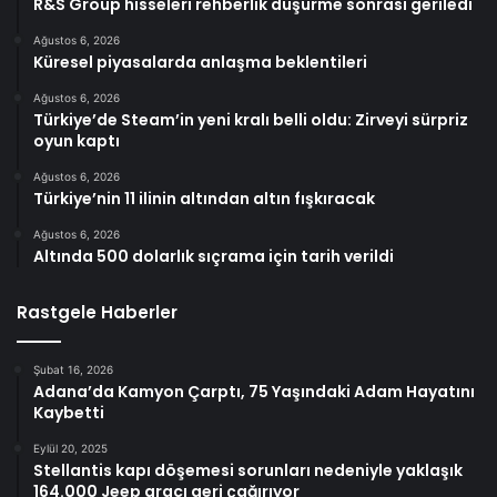
R&S Group hisseleri rehberlik düşürme sonrası geriledi
Ağustos 6, 2026
Küresel piyasalarda anlaşma beklentileri
Ağustos 6, 2026
Türkiye’de Steam’in yeni kralı belli oldu: Zirveyi sürpriz
oyun kaptı
Ağustos 6, 2026
Türkiye’nin 11 ilinin altından altın fışkıracak
Ağustos 6, 2026
Altında 500 dolarlık sıçrama için tarih verildi
Rastgele Haberler
Şubat 16, 2026
Adana’da Kamyon Çarptı, 75 Yaşındaki Adam Hayatını
Kaybetti
Eylül 20, 2025
Stellantis kapı döşemesi sorunları nedeniyle yaklaşık
164.000 Jeep aracı geri çağırıyor