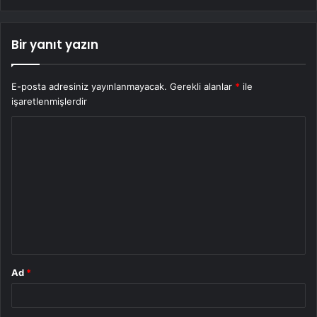
Bir yanıt yazın
E-posta adresiniz yayınlanmayacak.
Gerekli alanlar
*
ile
işaretlenmişlerdir
Y
o
r
u
m
*
Ad
*