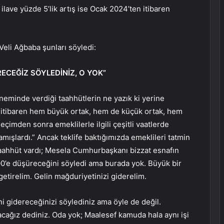
ilave yüzde 5’lik artış ise Ocak 2024’ten itibaren
eli Ağbaba şunları söyledi:
ECEĞİZ SÖYLEDİNİZ, O YOK”
eminde verdiği taahhütlerin ne yazık ki yerine
 itibaren hem büyük ortak, hem de küçük ortak, hem
çimden sonra emeklilerle ilgili çeşitli vaatlerde
mışlardı.” Ancak teklife baktığımızda emeklileri tatmin
taahhüt vardı; Mesela Cumhurbaşkanı bizzat esnafın
00’e düşüreceğini söyledi ama burada yok. Büyük bir
getirelim. Gelin mağduriyetinizi giderelim.
ni gidereceğinizi söylediniz ama öyle de değil.
cağız dediniz. Oda yok; Maalesef kamuda hala aynı işi