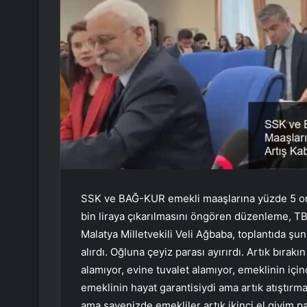
SSK ve BAĞ-KUR emekli maaşlarına yüzde 5 ora
bin liraya çıkarılmasını öngören düzenleme, 
Malatya Milletvekili Veli Ağbaba, toplantıda şun
alırdı. Oğluna çeyiz parası ayırırdı. Artık bırak
alamıyor, evine tuvalet alamıyor, emeklinin iç
emeklinin hayat garantisiydi ama artık atıştırma
ama sayenizde emekliler artık ikinci el giyim pa