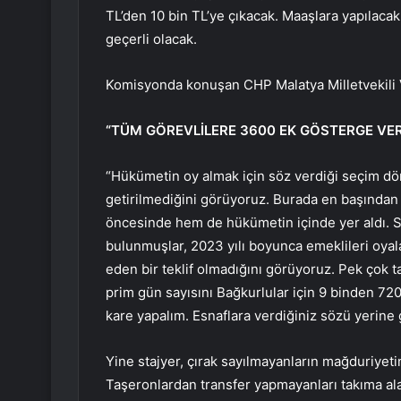
TL’den 10 bin TL’ye çıkacak. Maaşlara yapılacak 
geçerli olacak.
Komisyonda konuşan CHP Malatya Milletvekili V
“TÜM GÖREVLİLERE 3600 EK GÖSTERGE VER
“Hükümetin oy almak için söz verdiği seçim dön
getirilmediğini görüyoruz. Burada en başından
öncesinde hem de hükümetin içinde yer aldı. Se
bulunmuşlar, 2023 yılı boyunca emeklileri oyala
eden bir teklif olmadığını görüyoruz. Pek çok 
prim gün sayısını Bağkurlular için 9 binden 72
kare yapalım. Esnaflara verdiğiniz sözü yerine 
Yine stajyer, çırak sayılmayanların mağduriyeti
Taşeronlardan transfer yapmayanları takıma ala