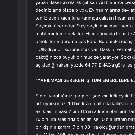
yapan, taşeron olarak çalışan yüzbinlerce per
dediniz ama bizde o yok. Ev hanımlarına devlet 
temizleyen kadınlara, tarımda çalışan insanlar
Seçimin üzerinden 9 ay geçti, maalesef henüz b
muhtemelen emekliler. Hem dünyada hem de Av
emeklilerin durumu çok kötü. Bu emekli maaşlar
TÜİK diye bir kurumumuz var. Hakkını vermek z
baktığınızda büyük bir mucize yaratıyor. Sokakl
açıkladığı rakam yüzde 64,77, ENAG’a göre ise 
“YAPILMASI GEREKEN İŞ TÜM EMEKLİLERE E
Şimdi yarattığınız garip bir şey var, kök aylık.
artırıyorsunuz. 10 bin liranın altında kalırsa 
aylık asli maaşı 7 bin TL’nin altında olanların t
10 bin lira arasında olanlar ise 10 bin liranın b
bir kişinin zammı 7 bin 30 lira olduğundan emekl
biri 11 bin 408 lira maaş alacak. Başkası ancak 