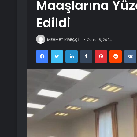
Maaşlarına Yüzd
Edildi
MEHMET KİREÇÇİ
Ocak 18, 2024
Facebook
Twitter
LinkedIn
Tumblr
Pinterest
Reddit