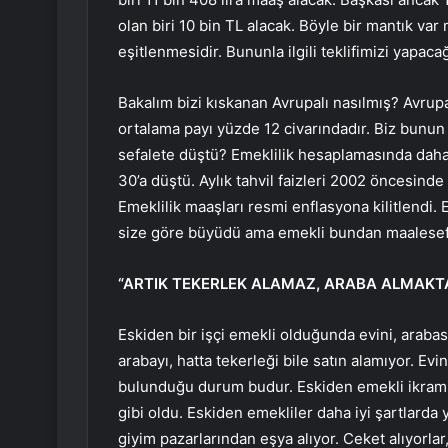
olan biri 10 bin TL alacak. Böyle bir mantık var
eşitlenmesidir. Bununla ilgili teklifimizi yapaca
Bakalım bizi kıskanan Avrupalı ​​nasılmış? Avrupa
ortalama payı yüzde 12 civarındadır. Biz bunun ü
sefalete düştü? Emeklilik hesaplamasında daha ö
30’a düştü. Aylık tahvil faizleri 2002 öncesind
Emeklilik maaşları resmi enflasyona kilitlend
size göre büyüdü ama emekli bundan maalesef
“ARTIK TEKERLEK ALAMAZ, ARABA ALMAKTA
Eskiden bir işçi emekli olduğunda evini, arabasın
arabayı, hatta tekerleği bile satın alamıyor. Evi
bulunduğu durum budur. Eskiden emekli ikramiye
gibi oldu. Eskiden emekliler daha iyi şartlarda 
giyim pazarlarından eşya alıyor. Ceket alıyorlar,