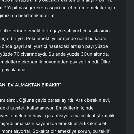
 mı? Yapılması gereken asgari ücretin tüm emekliler için
ğımızı da belirtmek isterim.
 ülkelerinde emeklilerin gayri safi yurtiçi hasılasının
çte biriyiz. Peki emekli yıllar içinde nasıl bu kadar
nce gayri safi yurtiçi hasıladaki artışın payı yüzde
e yüzde 70 civarındaydı. Şu anda yüzde 30’un altında.
i. Emeklilere ekonomik büyümeden pay verilmedi. Ülke
 pay alamadı.
N, EV ALMAKTAN BIRAKIR”
ı alırdı. Oğluna çeyiz parası ayırdı. Artık bırakın evi,
ndeki tuvaleti kullanamıyor. Emeklilerin içinde
si emeklinin hayat garantisiydi ama artık atıştırmalık
yaşardı ama sizin sayenizde emekliler artık ikinci el
 mont alıyorlar. Sokakta bir emekliye sorun, bu teklifi