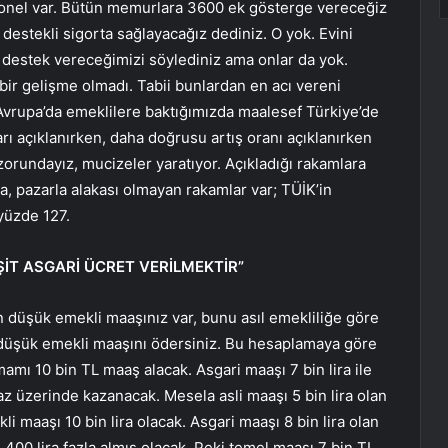
sonel var. Bütün memurlara 3600 ek gösterge vereceğiz
destekli sigorta sağlayacağız dediniz. O yok. Evini
a destek vereceğimizi söylediniz ama onlar da yok.
ir gelişme olmadı. Tabii bunlardan en acı vereni
rupa’da emeklilere baktığımızda maalesef Türkiye’de
ı açıklanırken, daha doğrusu artış oranı açıklanırken
orundayız, mucizeler yaratıyor. Açıkladığı rakamlara
a, pazarla alakası olmayan rakamlar var; TÜİK’in
yüzde 127.
ŞİT ASGARİ ÜCRET VERİLMEKTİR”
 En düşük emekli maaşınız var, bunu asıl emekliliğe göre
en düşük emekli maaşını ödersiniz. Bu hesaplamaya göre
amamı 10 bin TL maaş alacak. Asgari maaşı 7 bin lira ile
iraz üzerinde kazanacak. Mesela asli maaşı 5 bin lira olan
i maaşı 10 bin lira olacak. Asgari maaşı 8 bin lira olan
1.400 lira fazla almış olacak. Peki temel maaşı 7 bin TL