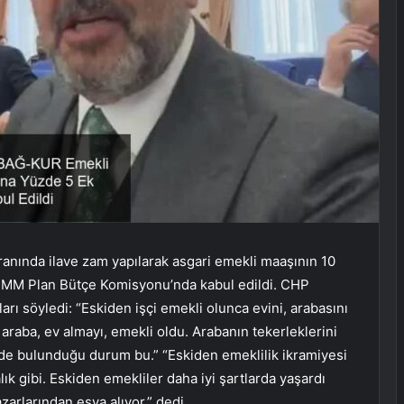
nında ilave zam yapılarak asgari emekli maaşının 10
TBMM Plan Bütçe Komisyonu’nda kabul edildi. CHP
ları söyledi: “Eskiden işçi emekli olunca evini, arabasını
ın araba, ev almayı, emekli oldu. Arabanın tekerleklerini
inde bulunduğu durum bu.” “Eskiden emeklilik ikramiyesi
lık gibi. Eskiden emekliler daha iyi şartlarda yaşardı
zarlarından eşya alıyor.” dedi.