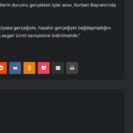
ilerin durumu gerçekten içler acısı. Kurban Bayramı’nda
piyasa gerçeğiyle, hayatın gerçeğiyle bağdaşmadığını
gari ücret seviyesine indirilmelidir.”
erest
Reddit
VKontakte
Odnoklassniki
Pocket
E-Posta ile paylaş
Yazdır