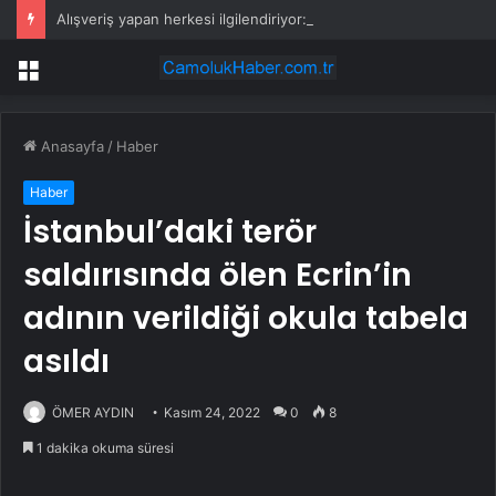
Alışveriş yapan herkesi ilgilendiriyor: 1 Ağustos’ta tüm dijital kurallar değişiyor
Menü
Anasayfa
/
Haber
Haber
İstanbul’daki terör
saldırısında ölen Ecrin’in
adının verildiği okula tabela
asıldı
ÖMER AYDIN
Kasım 24, 2022
0
8
1 dakika okuma süresi