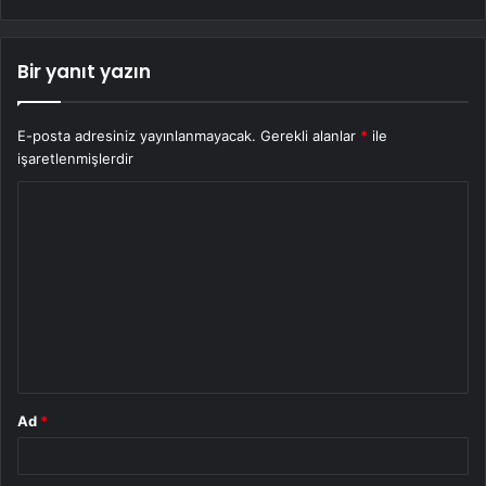
Bir yanıt yazın
E-posta adresiniz yayınlanmayacak.
Gerekli alanlar
*
ile
işaretlenmişlerdir
Y
o
r
u
m
*
Ad
*