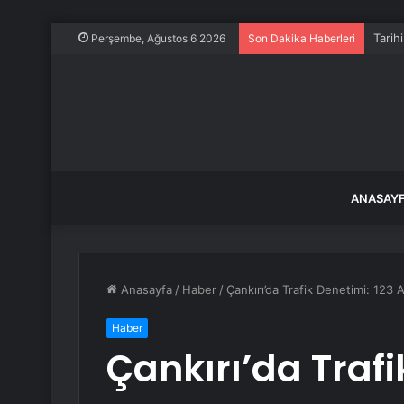
Tarih
Perşembe, Ağustos 6 2026
Son Dakika Haberleri
ANASAY
Anasayfa
/
Haber
/
Çankırı’da Trafik Denetimi: 123 
Haber
Çankırı’da Trafi