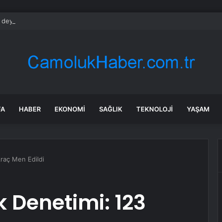
i deyip turistleri çekti sahte çıktı: Belediyeyi bile kandırmış
FA
HABER
EKONOMI
SAĞLIK
TEKNOLOJI
YAŞAM
Araç Men Edildi
k Denetimi: 123