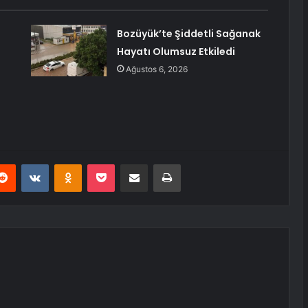
Bozüyük’te Şiddetli Sağanak
Hayatı Olumsuz Etkiledi
Ağustos 6, 2026
erest
Reddit
VKontakte
Odnoklassniki
Pocket
E-Posta ile paylaş
Yazdır