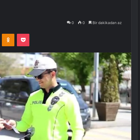
0
0
Bir dakikadan az
VKontakte
Odnoklassniki
Pocket