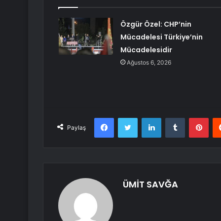
Özgür Özel: CHP’nin
Mücadelesi Türkiye’nin
Mücadelesidir
Ağustos 6, 2026
Facebook
Twitter
LinkedIn
Tumblr
Pint
Paylaş
ÜMİT SAVĞA