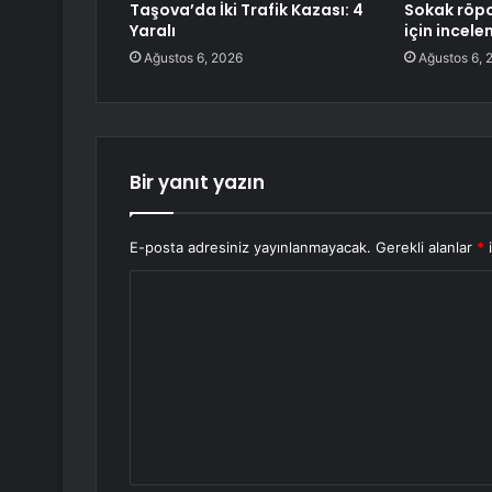
Taşova’da İki Trafik Kazası: 4
Sokak röpo
Yaralı
için incele
Ağustos 6, 2026
Ağustos 6, 
Bir yanıt yazın
E-posta adresiniz yayınlanmayacak.
Gerekli alanlar
*
i
Y
o
r
u
m
*