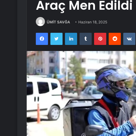
Araç Men Edildi
ÜMİT SAVĞA
Haziran 18, 2025
Facebook
Twitter
LinkedIn
Tumblr
Pinterest
Reddit