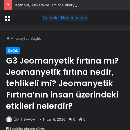
İstanbul, Ankara ve İzmir’de akaryakıt tabelaları değişti: İşte güncel fiyatlar
Menü
Anasayfa
/
Sağlık
Sağlık
G3 Jeomanyetik fırtına mı?
Jeomanyetik fırtına nedir,
tehlikeli mi? Jeomanyetik
Fırtına’nın insan üzerindeki
etkileri nelerdir?
ÜMİT SAVĞA
Nisan 6, 2026
0
0
1 dakika okuma süresi