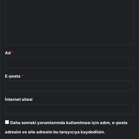
r
u
m
*
Ad
*
E-posta
*
İnternet sitesi
Daha sonraki yorumlarımda kullanılması için adım, e-posta
adresim ve site adresim bu tarayıcıya kaydedilsin.