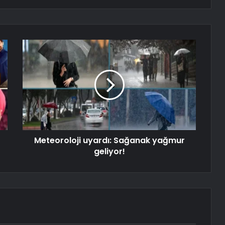
Meteoroloji uyardı: Sağanak yağmur
geliyor!