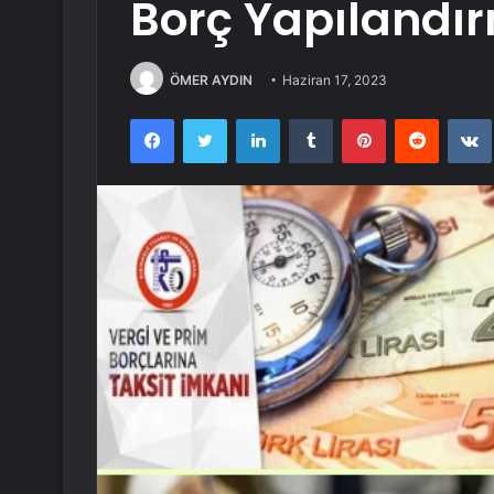
Borç Yapılandı
ÖMER AYDIN
Haziran 17, 2023
Facebook
Twitter
LinkedIn
Tumblr
Pinterest
Reddit