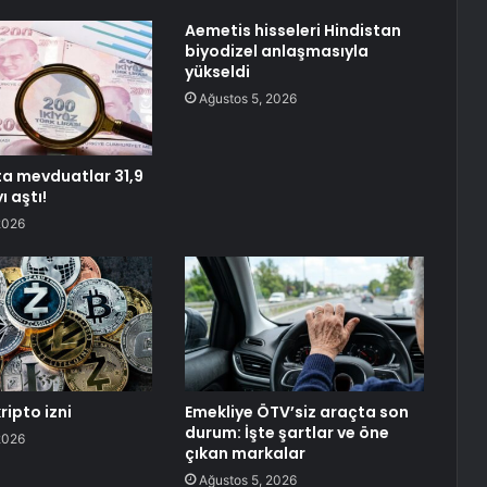
Aemetis hisseleri Hindistan
biyodizel anlaşmasıyla
yükseldi
Ağustos 5, 2026
ta mevduatlar 31,9
ı aştı!
2026
ripto izni
Emekliye ÖTV’siz araçta son
durum: İşte şartlar ve öne
2026
çıkan markalar
Ağustos 5, 2026