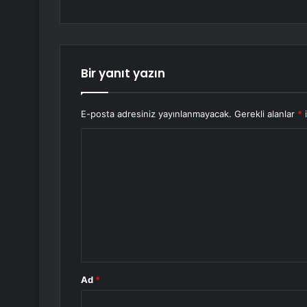
Bir yanıt yazın
E-posta adresiniz yayınlanmayacak.
Gerekli alanlar
*
i
Y
o
r
u
m
*
Ad
*