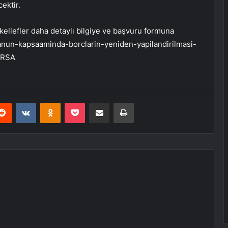
ektir.
llefler daha detaylı bilgiye ve başvuru formuna
kanun-kapsaaminda-borclarin-yeniden-yapilandirilmasi-
URSA
erest
Reddit
VKontakte
Odnoklassniki
Pocket
E-Posta ile paylaş
Yazdır