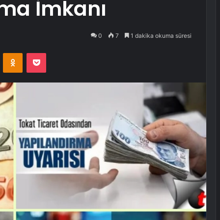
rma İmkanı
0
7
1 dakika okuma süresi
VKontakte
Odnoklassniki
Pocket