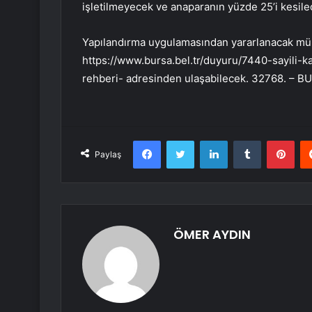
işletilmeyecek ve anaparanın yüzde 25’i kesilec
Yapılandırma uygulamasından yararlanacak müke
https://www.bursa.bel.tr/duyuru/7440-sayili-
rehberi- adresinden ulaşabilecek. 32768. – B
Facebook
Twitter
LinkedIn
Tumblr
Pint
Paylaş
ÖMER AYDIN