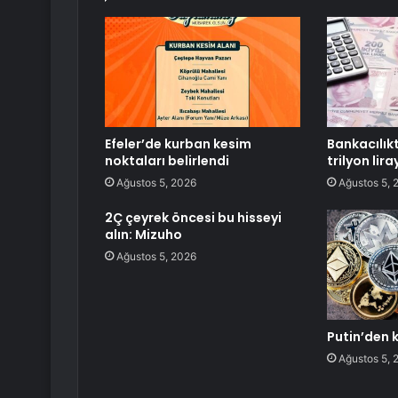
Efeler’de kurban kesim
Bankacılık
noktaları belirlendi
trilyon liray
Ağustos 5, 2026
Ağustos 5, 
2Ç çeyrek öncesi bu hisseyi
alın: Mizuho
Ağustos 5, 2026
Putin’den k
Ağustos 5, 