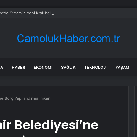
ye’de Steam’in yeni kralı belli oldu: Zirveyi sürpriz oyun kaptı
FA
HABER
EKONOMI
SAĞLIK
TEKNOLOJI
YAŞAM
ne Borç Yapılandırma İmkanı
r Belediyesi’ne