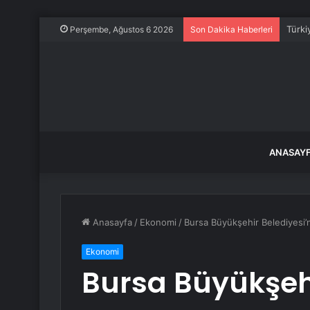
Türki
Perşembe, Ağustos 6 2026
Son Dakika Haberleri
ANASAY
Anasayfa
/
Ekonomi
/
Bursa Büyükşehir Belediyesi’
Ekonomi
Bursa Büyükşehi