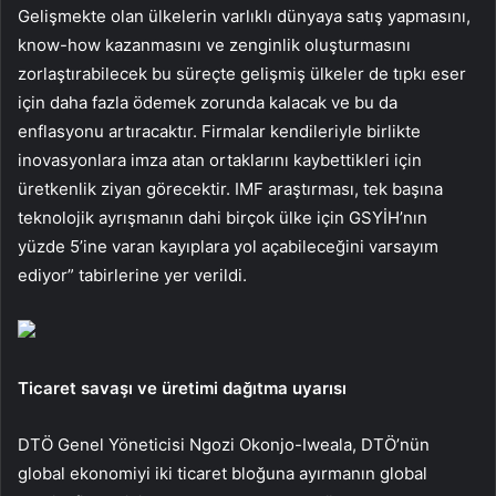
Gelişmekte olan ülkelerin varlıklı dünyaya satış yapmasını,
know-how kazanmasını ve zen­ginlik oluşturmasını
zorlaştıra­bilecek bu süreçte gelişmiş ülke­ler de tıpkı eser
için daha fazla ödemek zorunda kalacak ve bu da
enflasyonu artıracaktır. Firmalar kendileriyle birlikte
inovasyon­lara imza atan ortaklarını kaybet­tikleri için
üretkenlik ziyan göre­cektir. IMF araştırması, tek ba­şına
teknolojik ayrışmanın dahi birçok ülke için GSYİH’nın
yüzde 5’ine varan kayıplara yol açabile­ceğini varsayım
ediyor” tabirlerine yer verildi.
Ticaret savaşı ve üretimi dağıtma uyarısı
DTÖ Genel Yöneticisi Ngozi Okonjo-Iweala, DTÖ’nün
global ekonomiyi iki ticaret bloğuna ayırmanın global