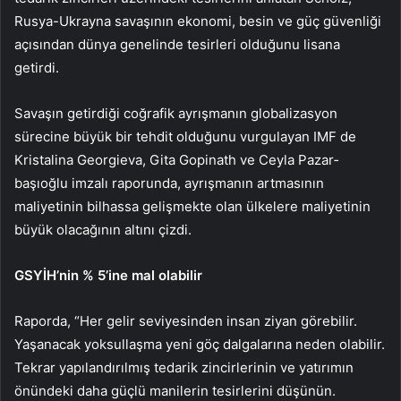
Rusya-Ukrayna savaşının ekono­mi, besin ve güç güvenliği
açı­sından dünya genelinde tesirleri olduğunu lisana
getirdi.
Savaşın getirdiği coğrafik ayrış­manın globalizasyon
sürecine büyük bir tehdit olduğunu vurgu­layan IMF de
Kristalina Georgie­va, Gita Gopinath ve Ceyla Pazar­
başıoğlu imzalı raporunda, ayrış­manın artmasının
maliyetinin bilhassa gelişmekte olan ülkele­re maliyetinin
büyük olacağının altını çizdi.
GSYİH’nin % 5’ine mal olabilir
Raporda, “Her gelir seviyesin­den insan ziyan görebilir.
Yaşa­nacak yoksullaşma yeni göç dal­galarına neden olabilir.
Tekrar yapılandırılmış tedarik zincirle­rinin ve yatırımın
önündeki da­ha güçlü manilerin tesirlerini dü­şünün.