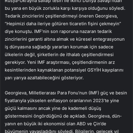
Rusya-Ukrayna savaşı tesiri ile İkinci Dünya Savaşı’ndan
bu ya­na en büyük zorlukla karşı karşı­ya olduğunu söyledi.
Tedarik zin­cirlerini çeşitlendirmeyi öneren Georgieva,
“Hepimizi daha ileri­ye götüren ticaretin fişini çekme­yin”
diye konuştu. IMF’nin son raporuna nazaran tedarik
zincirleri­ni garanti altına almak ve küre­sel entegrasyonun
iş dünyasına sağladığı yararları korumak için sadece
ülkelerin değil, şirket­lerin de ithalatı çeşitlendirmesi
gerekiyor. Yeni IMF araştırma­sı, çeşitlendirmenin arz
kesinti­lerinden kaynaklanan potansi­yel GSYİH kayıplarını
yarı yarıya azaltabileceğini gösteriyor.
Georgieva, Milletlerarası Pa­ra Fonu’nun (IMF) güç ve besin
fiyatlarıyla yükselen enflasyon oranlarının 2023’te yine
güçlü kalmasını ancak yine de kademe­li düşüş
göstermesini öngördü­ğünü de açıkladı. Georgieva, dün­
yanın en büyük iki ekonomisi olan ABD ve Çin’de
büyümenin yavaşladığını söyledi. Bilgilerin, gelecek yıl