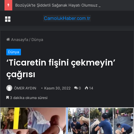
Bozüyük’te Şiddetli Sağanak Hayatı Olumsuz Etkiledi
Menü
Anasayfa
/
Dünya
Dünya
‘Ticaretin fişini çekmeyin’
çağrısı
ÖMER AYDIN
Kasım 30, 2022
0
14
3 dakika okuma süresi