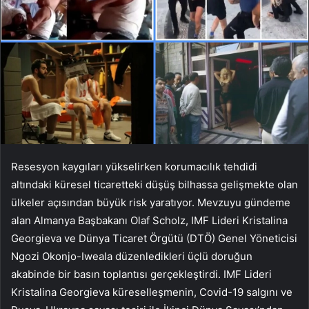
Resesyon kaygıları yük­selirken korumacılık tehdidi
altındaki küresel ticaretteki düşüş bilhassa geliş­mekte olan
ülkeler açısından bü­yük risk yaratıyor. Mevzuyu günde­me
alan Almanya Başbakanı Olaf Scholz, IMF Lideri Kristalina
Georgieva ve Dünya Ticaret Ör­gütü (DTÖ) Genel Yöneticisi
Ngo­zi Okonjo-Iweala düzenledikle­ri üçlü doruğun
akabinde bir ba­sın toplantısı gerçekleştirdi. IMF Lideri
Kristalina Georgieva kü­reselleşmenin, Covid-19 salgını ve