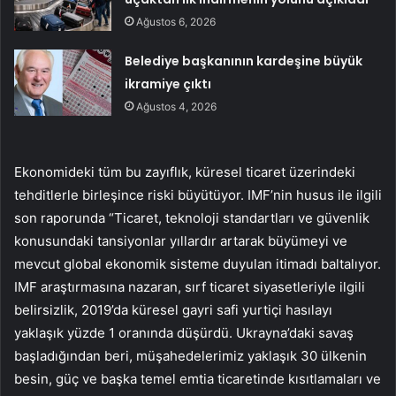
Ağustos 6, 2026
Belediye başkanının kardeşine büyük
ikramiye çıktı
Ağustos 4, 2026
Ekonomideki tüm bu zayıflık, kü­resel ticaret üzerindeki
tehdit­lerle birleşince riski büyütüyor. IMF’nin husus ile ilgili
son rapo­runda “Ticaret, teknoloji stan­dartları ve güvenlik
konusundaki tansiyonlar yıllardır artarak büyü­meyi ve
mevcut global ekono­mik sisteme duyulan itimadı bal­talıyor.
IMF araştırmasına nazaran, sırf ticaret siyasetleriyle ilgili
belirsizlik, 2019’da küresel gayri safi yurtiçi hasılayı
yaklaşık yüzde 1 oranında düşürdü. Uk­rayna’daki savaş
başladığından beri, müşahedelerimiz yaklaşık 30 ülkenin
besin, güç ve başka temel emtia ticaretinde kısıtlamaları ve