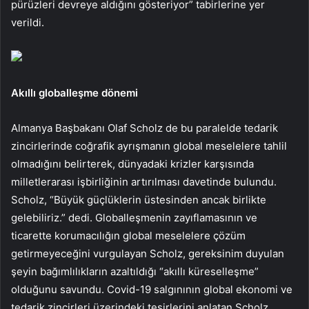
pürüzleri devreye aldığını gös­teriyor” tabirlerine yer
verildi.
Akıllı globalleşme dönemi
Almanya Başbakanı Olaf Scholz de bu paralelde tedarik
zincirlerinde coğrafik ayrışmanın global meselelere tahlil
olmadı­ğını belirterek, dünyadaki krizler karşısında
milletlerarası işbirliği­nin artırılması davetinde bulun­du.
Scholz, “Büyük güçlüklerin üstesinden ancak birlikte
gelebi­liriz.” dedi. Globalleşmenin za­yıflamasının ve
ticarette koru­macılığın global meselelere çö­züm
getirmeyeceğini vurgulayan Scholz, gereksinim duyulan
şeyin ba­ğımlılıkların azaltıldığı “akıllı kü­reselleşme”
olduğunu savundu. Covid-19 salgınının global eko­nomi ve
tedarik zincirleri üze­rindeki tesirlerini anlatan Scholz,