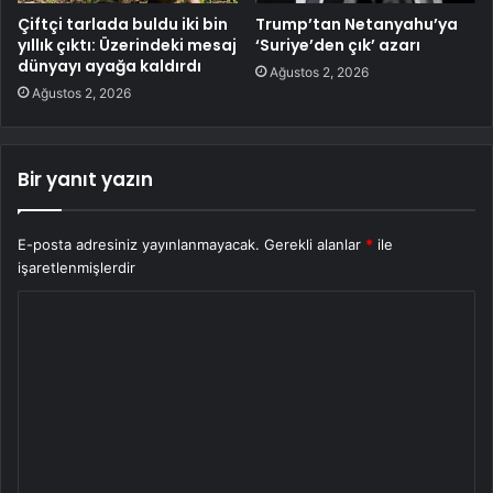
Çiftçi tarlada buldu iki bin
Trump’tan Netanyahu’ya
yıllık çıktı: Üzerindeki mesaj
‘Suriye’den çık’ azarı
dünyayı ayağa kaldırdı
Ağustos 2, 2026
Ağustos 2, 2026
Bir yanıt yazın
E-posta adresiniz yayınlanmayacak.
Gerekli alanlar
*
ile
işaretlenmişlerdir
Y
o
r
u
m
*