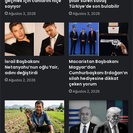
geçmek için canlarını hiçe
yıldır süren savaş
sayıyor
Türkiye’de son bulabilir
Ağustos 3, 2026
Ağustos 3, 2026
İsrail Başbakanı
Macaristan Başbakanı
Netanyahu’nun oğlu Yair,
Magyar’dan
adını değiştirdi
Cumhurbaşkanı Erdoğan’ın
silah hediyesine dikkat
Ağustos 2, 2026
çeken yorum
Ağustos 2, 2026