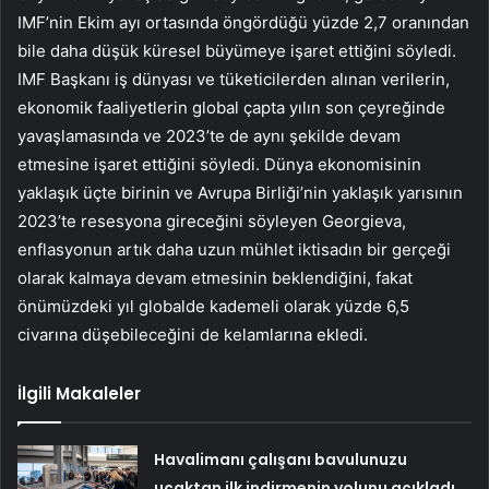
IMF’nin Ekim ayı or­tasında öngördüğü yüzde 2,7 ora­nından
bile daha düşük küresel büyümeye işaret ettiğini söyledi.
IMF Başkanı iş dünyası ve tüke­ticilerden alınan verilerin,
eko­nomik faaliyetlerin global çapta yılın son çeyreğinde
yavaşlama­sında ve 2023’te de aynı şekil­de devam
etmesine işaret ettiği­ni söyledi. Dünya ekonomisinin
yaklaşık üçte birinin ve Avru­pa Birliği’nin yaklaşık yarısının
2023’te resesyona gireceğini söy­leyen Georgieva,
enflasyonun ar­tık daha uzun mühlet iktisadın bir gerçeği
olarak kalmaya devam etmesinin beklendiğini, fakat
önümüzdeki yıl globalde kademe­li olarak yüzde 6,5
civarına düşe­bileceğini de kelamlarına ekledi.
İlgili Makaleler
Havalimanı çalışanı bavulunuzu
uçaktan ilk indirmenin yolunu açıkladı