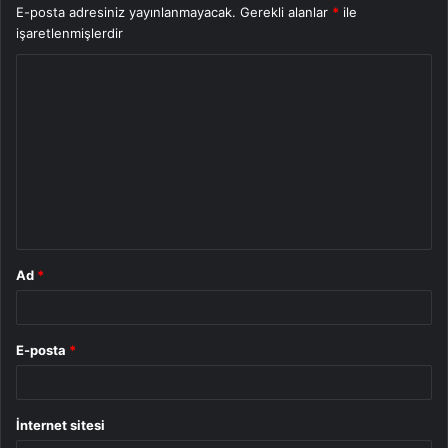
E-posta adresiniz yayınlanmayacak.
Gerekli alanlar
*
ile
işaretlenmişlerdir
Y
o
r
u
m
*
Ad
*
E-posta
*
İnternet sitesi