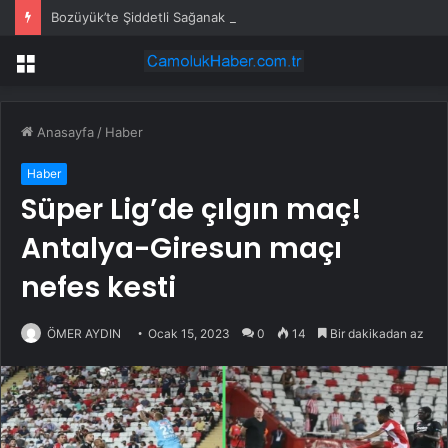
Bozüyük’te Şiddetli Sağanak Hayatı Olumsuz Etkiledi
Menü
Anasayfa
/
Haber
Haber
Süper Lig’de çılgın maç!
Antalya-Giresun maçı
nefes kesti
ÖMER AYDIN
Ocak 15, 2023
0
14
Bir dakikadan az