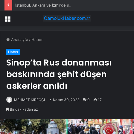
İstanbul, Ankara ve İzmir’de akaryakıt tabelaları değişti: İşte güncel fiyatlar
Menü
Anasayfa
/
Haber
Haber
Sinop’ta Rus donanması
baskınında şehit düşen
askerler anıldı
MEHMET KİREÇÇİ
Kasım 30, 2022
0
17
Bir dakikadan az