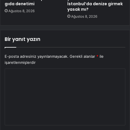
gıda denetimi
İstanbul’da denize girmek
yasak mı?
Ağustos 8, 2026
Ağustos 8, 2026
Bir yanıt yazın
E-posta adresiniz yayınlanmayacak.
Gerekli alanlar
*
ile
işaretlenmişlerdir
Y
o
r
u
m
*