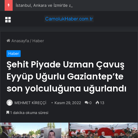
İstanbul, Ankara ve İzmir’de akaryakıt tabelaları değişti: İşte güncel fiyatlar
Menü
Anasayfa
/
Haber
Haber
Şehit Piyade Uzman Çavuş
Eyyüp Uğurlu Gaziantep’te
son yolculuğuna uğurlandı
MEHMET KİREÇÇİ
Kasım 29, 2022
0
13
1 dakika okuma süresi