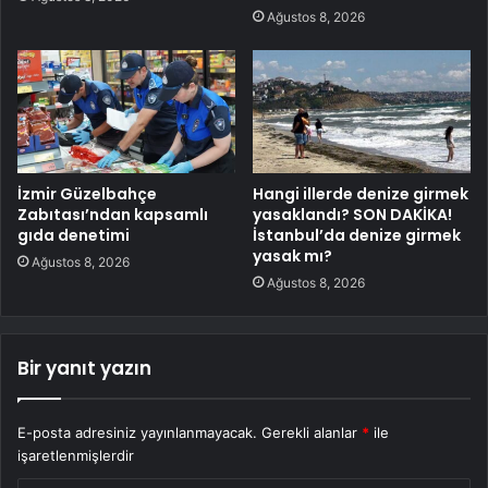
Ağustos 8, 2026
İzmir Güzelbahçe
Hangi illerde denize girmek
Zabıtası’ndan kapsamlı
yasaklandı? SON DAKİKA!
gıda denetimi
İstanbul’da denize girmek
yasak mı?
Ağustos 8, 2026
Ağustos 8, 2026
Bir yanıt yazın
E-posta adresiniz yayınlanmayacak.
Gerekli alanlar
*
ile
işaretlenmişlerdir