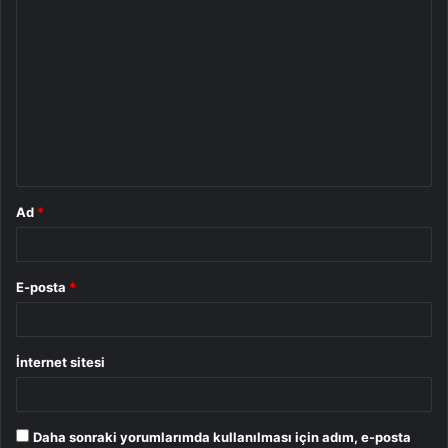
Y
o
r
u
m
*
Ad
*
E-posta
*
İnternet sitesi
Daha sonraki yorumlarımda kullanılması için adım, e-posta