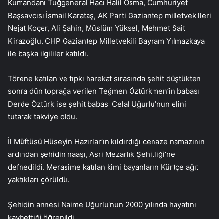
Kumandanı Tuğgeneral Hacı Halil Osma, Cumhuriyet
Başsavcısı İsmail Karataş, AK Parti Gaziantep milletvekilleri
Nejat Koçer, Ali Şahin, Müslüm Yüksel, Mehmet Sait
Kirazoğlu, CHP Gaziantep Milletvekili Bayram Yılmazkaya
ile başka ilgililer katıldı.
Törene katılan ve tıpkı harekat sırasında şehit düştükten
sonra dün toprağa verilen Teğmen Öztürkmen’in babası
Derde Öztürk ise şehit babası Celal Uğurlu’nun elini
tutarak takviye oldu.
İl Müftüsü Hüseyin Hazırlar’ın kıldırdığı cenaze namazının
ardından şehidin naaşı, Asri Mezarlık Şehitliği’ne
defnedildi. Merasime katılan kimi bayanların Kürtçe ağıt
yaktıkları görüldü.
Şehidin annesi Naime Uğurlu’nun 2000 yılında hayatını
kaybettiği öğrenildi.