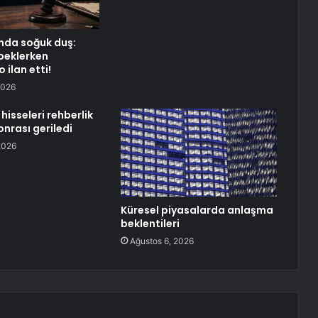
nda soğuk duş:
 beklerken
ilan etti!
2026
hisseleri rehberlik
nrası geriledi
2026
Küresel piyasalarda anlaşma
beklentileri
Ağustos 6, 2026