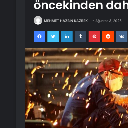
öncekinden dah
MEHMET HAZBİN KAZBEK
Ağustos 3, 2025
Facebook
Twitter
LinkedIn
Tumblr
Pinterest
Reddit