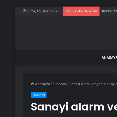
Kocaeli’d
Cuma, Ağustos 7 2026
Son Dakika Haberleri
ANASAY
Anasayfa
/
Ekonomi
/
Sanayi alarm veriyor: Her ay
Ekonomi
Sanayi alarm ver