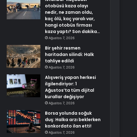
otobüsü kaza olayı
nedir, ne zaman oldu,
kaç ölü, kaç yaralı var,
hangi otobüs firması
kaza yaptı? Son dakika…
Ağustos 7, 2026
Bir şehir resmen
haritadan silindi: Halk
tahliye edildi
Ağustos 7, 2026
Alışveriş yapan herkesi
ilgilendiriyor: 1
Ağustos’ta tüm dijital
kurallar değişiyor
Ağustos 7, 2026
Borsa yolunda soğuk
duş: Halka arzı beklerken
konkordato ilan etti!
Ağustos 7, 2026