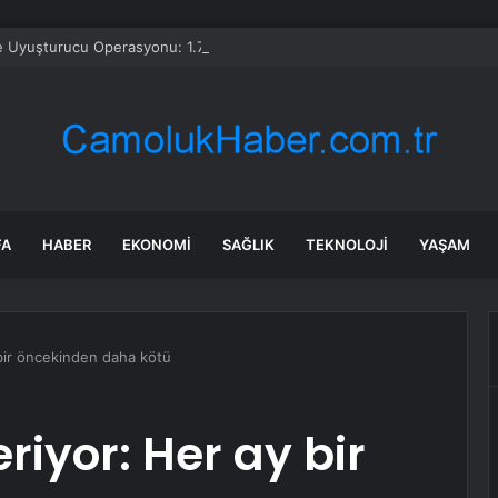
e Uyuşturucu Operasyonu: 1.7 Milyon Hap Ele Geçirildi
FA
HABER
EKONOMI
SAĞLIK
TEKNOLOJI
YAŞAM
 bir öncekinden daha kötü
iyor: Her ay bir