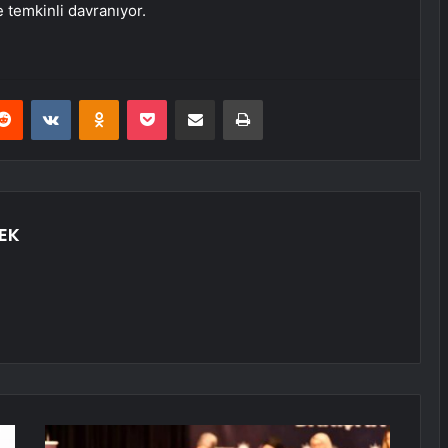
 temkinli davranıyor.
erest
Reddit
VKontakte
Odnoklassniki
Pocket
E-Posta ile paylaş
Yazdır
EK