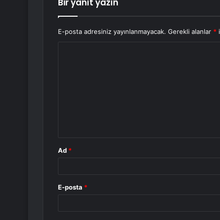
Bir yanıt yazın
E-posta adresiniz yayınlanmayacak.
Gerekli alanlar
*
i
Y
o
r
u
m
*
Ad
*
E-posta
*