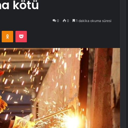
a kötü
0
0
1 dakika okuma süresi
VKontakte
Odnoklassniki
Pocket