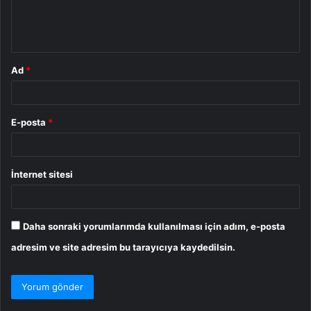
m
*
Ad
*
E-posta
*
İnternet sitesi
Daha sonraki yorumlarımda kullanılması için adım, e-posta
adresim ve site adresim bu tarayıcıya kaydedilsin.