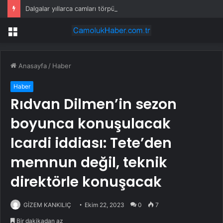
Dalgalar yıllarca camları törpüledi, ortaya rengarenk bir plaj çıktı
Menü
Anasayfa
/
Haber
Haber
Rıdvan Dilmen’in sezon
boyunca konuşulacak
Icardi iddiası: Tete’den
memnun değil, teknik
direktörle konuşacak
GİZEM KANKILIÇ
Ekim 22, 2023
0
7
Bir dakikadan az