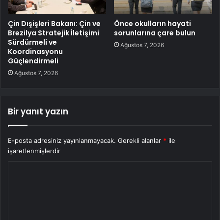
Çin Dışişleri Bakanı: Çin ve
Önce okulların hayati
Brezilya Stratejik İletişimi
sorunlarına çare bulun
Sürdürmeli ve
Ağustos 7, 2026
Koordinasyonu
Güçlendirmeli
Ağustos 7, 2026
Bir yanıt yazın
E-posta adresiniz yayınlanmayacak.
Gerekli alanlar
*
ile
işaretlenmişlerdir
Y
o
r
u