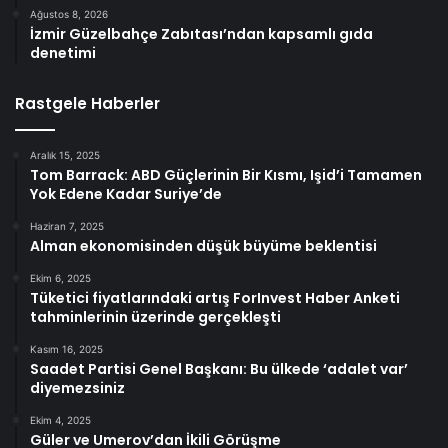
Ağustos 8, 2026
İzmir Güzelbahçe Zabıtası’ndan kapsamlı gıda
denetimi
Rastgele Haberler
Aralık 15, 2025
Tom Barrack: ABD Güçlerinin Bir Kısmı, Işid’i Tamamen
Yok Edene Kadar Suriye’de
Haziran 7, 2025
Alman ekonomisinden düşük büyüme beklentisi
Ekim 6, 2025
Tüketici fiyatlarındaki artış ForInvest Haber Anketi
tahminlerinin üzerinde gerçekleşti
Kasım 16, 2025
Saadet Partisi Genel Başkanı: Bu ülkede ‘adalet var’
diyemezsiniz
Ekim 4, 2025
Güler ve Umerov’dan İkili Görüşme