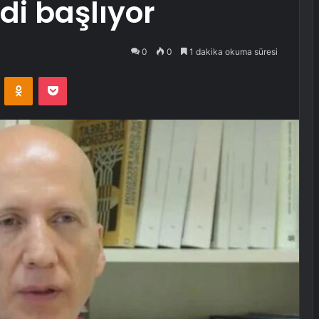
di başlıyor
0
0
1 dakika okuma süresi
VKontakte
Odnoklassniki
Pocket