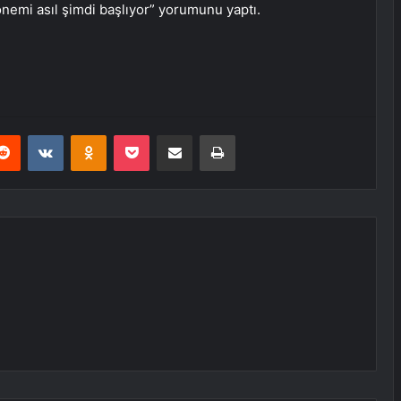
nemi asıl şimdi başlıyor” yorumunu yaptı.
erest
Reddit
VKontakte
Odnoklassniki
Pocket
E-Posta ile paylaş
Yazdır