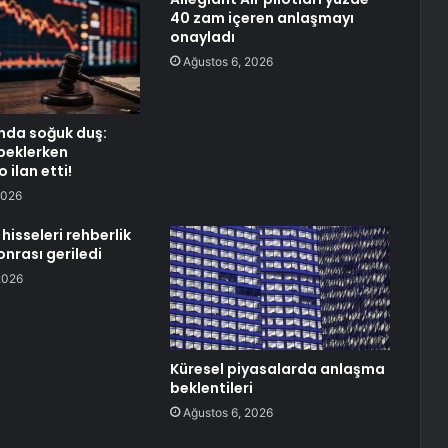
40 zam içeren anlaşmayı
onayladı
Ağustos 6, 2026
nda soğuk duş:
 beklerken
ilan etti!
2026
hisseleri rehberlik
nrası geriledi
2026
Küresel piyasalarda anlaşma
beklentileri
Ağustos 6, 2026