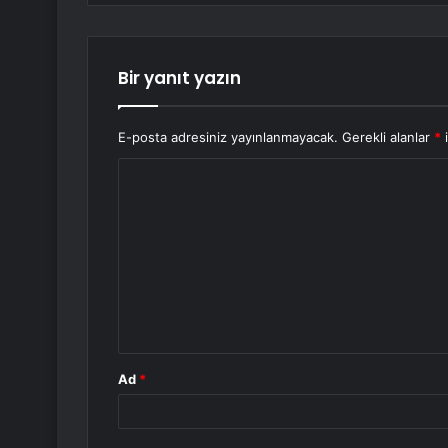
Bir yanıt yazın
E-posta adresiniz yayınlanmayacak.
Gerekli alanlar
*
i
Y
o
r
u
m
*
Ad
*