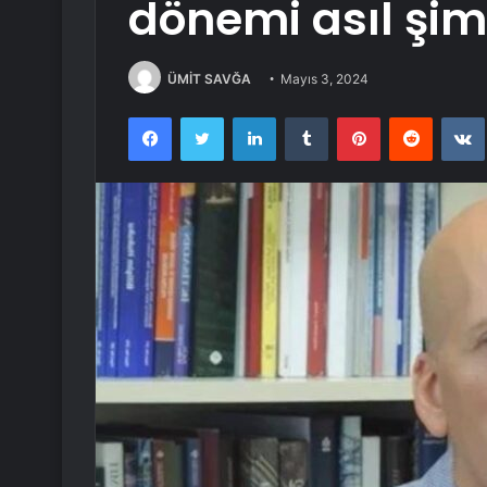
dönemi asıl şim
ÜMİT SAVĞA
Mayıs 3, 2024
Facebook
Twitter
LinkedIn
Tumblr
Pinterest
Reddit