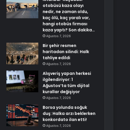
otobüsü kaza olayı
nedir, ne zaman oldu,
kaç ölü, kaç yaralı var,
hangi otobüs firması
kaza yaptı? Son dakika…
Ağustos 7, 2026
Bir şehir resmen
haritadan silindi: Halk
tahliye edildi
Ağustos 7, 2026
Alışveriş yapan herkesi
ilgilendiriyor: 1
Ağustos’ta tüm dijital
kurallar değişiyor
Ağustos 7, 2026
Borsa yolunda soğuk
duş: Halka arzı beklerken
konkordato ilan etti!
Ağustos 7, 2026