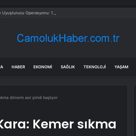
e Uyuşturucu Operasyonu: 1.7 Milyon Hap Ele Geçirildi
FA
HABER
EKONOMI
SAĞLIK
TEKNOLOJI
YAŞAM
ıkma dönemi asıl şimdi başlıyor
 Kara: Kemer sıkma