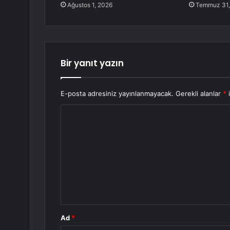
Ağustos 1, 2026
Temmuz 31,
Bir yanıt yazın
E-posta adresiniz yayınlanmayacak.
Gerekli alanlar
*
i
Y
o
r
u
m
*
Ad
*