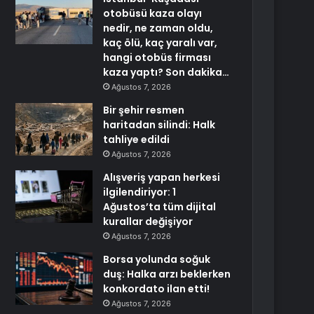
otobüsü kaza olayı
nedir, ne zaman oldu,
kaç ölü, kaç yaralı var,
hangi otobüs firması
kaza yaptı? Son dakika…
Ağustos 7, 2026
Bir şehir resmen
haritadan silindi: Halk
tahliye edildi
Ağustos 7, 2026
Alışveriş yapan herkesi
ilgilendiriyor: 1
Ağustos’ta tüm dijital
kurallar değişiyor
Ağustos 7, 2026
Borsa yolunda soğuk
duş: Halka arzı beklerken
konkordato ilan etti!
Ağustos 7, 2026