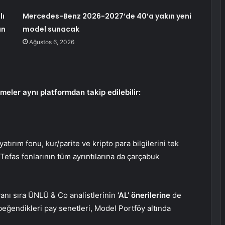
lı
Mercedes-Benz 2026-2027’de 40’a yakın yeni
un
model sunacak
Ağustos 6, 2026
meler aynı platformdan takip edilebilir:
yatırım fonu, kur/parite ve kripto para bilgilerini tek
Tefas fonlarının tüm ayrıntılarına da çarçabuk
 yanı sıra ÜNLÜ & Co analistlerinin
‘AL’ önerilerine
de
 beğendikleri pay senetleri, Model Portföy altında