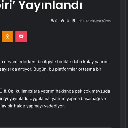
ri’ Yayınlandı
0
10
1 dakika okuma süresi
VKontakte
Odnoklassniki
Pocket
a devam ederken, bu ilgiyle birlikte daha kolay yatırım
yısı da artıyor. Bugün, bu platformlar ortasına bir
Ü & Co
, kullanıcılara yatırım hakkında pek çok mevzuda
ri’yi
yayınladı. Uygulama, yatırım yapma basamağı ve
kolay bir halde yapmayı vadediyor.