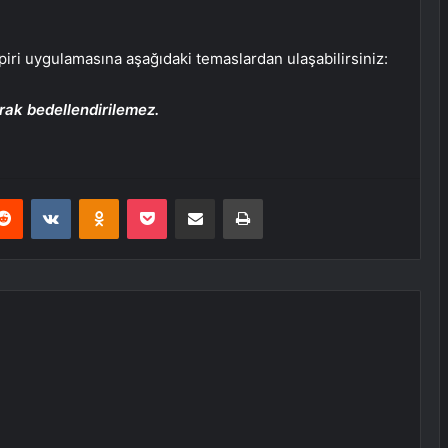
apiri uygulamasına aşağıdaki temaslardan ulaşabilirsiniz:
arak bedellendirilemez.
erest
Reddit
VKontakte
Odnoklassniki
Pocket
E-Posta ile paylaş
Yazdır