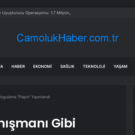
e Uyuşturucu Operasyonu: 1.7 Milyon Hap Ele Geçirildi
FA
HABER
EKONOMI
SAĞLIK
TEKNOLOJI
YAŞAM
ygulama ‘Piapiri’ Yayınlandı
nışmanı Gibi