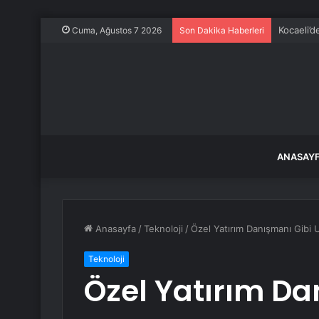
Kocaeli’d
Cuma, Ağustos 7 2026
Son Dakika Haberleri
ANASAY
Anasayfa
/
Teknoloji
/
Özel Yatırım Danışmanı Gibi U
Teknoloji
Özel Yatırım Da