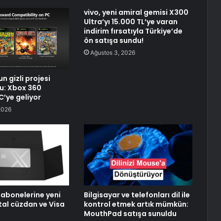
vivo, yeni amiral gemisi X300
Ultra’yı 15.000 TL’ye varan
indirim fırsatıyla Türkiye’de
ön satışa sundu!
Ağustos 3, 2026
n gizli projesi
du: Xbox 360
PC’ye geliyor
2026
abonelerine yeni
Bilgisayar ve telefonları dil ile
jital cüzdan ve Visa
kontrol etmek artık mümkün:
MouthPad satışa sunuldu