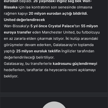
eurodan
başladı.
26 yaşındaki İngiliz sağ bek Wan-
Bissaka
için ise kontratının son senesinde olmasına
rağmen kapıyı
20 milyon eurodan açtığı bildirildi.
United değerlendirecek
Wan-Bissaka’yı
5 yıl önce Crystal Palace’
tan
55 milyon
euroya transfer
eden Manchester United, bu futbolcuyu
en az zararla elden çıkarmak istiyor. İki kulüp arasındaki
görüşmeler devam ederken, Galatasaray’ın toplamda
yaptığı
25 milyon euroluk teklifin
İngilizler tarafından
değerlendirileceği belirtiliyor.
Galatasaray, bu transferlerle
kadrosunu güçlendirmeyi
hedeflerken, taraftarlar da heyecanla resmi açıklamayı
bekliyor.