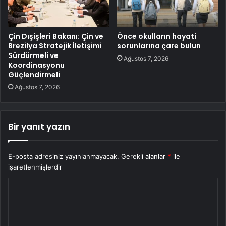
Çin Dışişleri Bakanı: Çin ve
Önce okulların hayati
Brezilya Stratejik İletişimi
sorunlarına çare bulun
Sürdürmeli ve
Ağustos 7, 2026
Koordinasyonu
Güçlendirmeli
Ağustos 7, 2026
Bir yanıt yazın
E-posta adresiniz yayınlanmayacak.
Gerekli alanlar
*
ile
işaretlenmişlerdir
Y
o
r