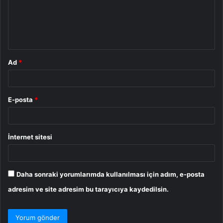
u
m
*
Ad
*
E-posta
*
İnternet sitesi
Daha sonraki yorumlarımda kullanılması için adım, e-posta
adresim ve site adresim bu tarayıcıya kaydedilsin.