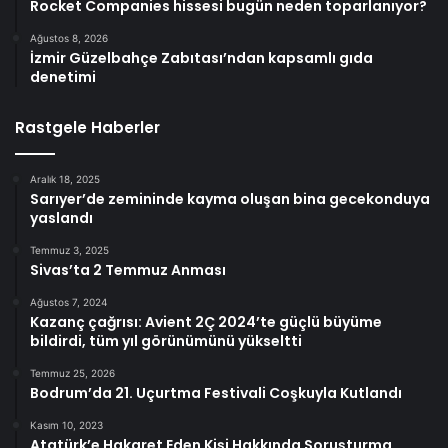
Rocket Companies hissesi bugün neden toparlanıyor?
Ağustos 8, 2026
İzmir Güzelbahçe Zabıtası’ndan kapsamlı gıda
denetimi
Rastgele Haberler
Aralık 18, 2025
Sarıyer’de zemininde kayma oluşan bina gecekonduya
yaslandı
Temmuz 3, 2025
Sivas’ta 2 Temmuz Anması
Ağustos 7, 2024
Kazanç çağrısı: Avient 2Ç 2024’te güçlü büyüme
bildirdi, tüm yıl görünümünü yükseltti
Temmuz 25, 2026
Bodrum’da 21. Uçurtma Festivali Coşkuyla Kutlandı
Kasım 10, 2023
Atatürk’e Hakaret Eden Kişi Hakkında Soruşturma