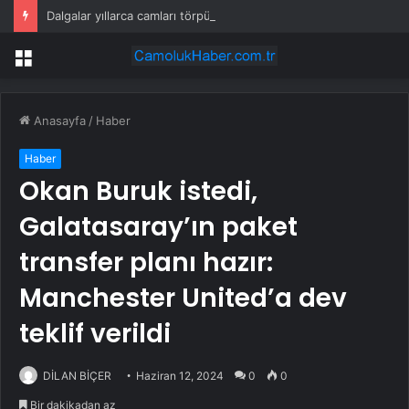
Dalgalar yıllarca camları törpüledi, ortaya rengarenk bir plaj çıktı
Menü
Anasayfa
/
Haber
Haber
Okan Buruk istedi,
Galatasaray’ın paket
transfer planı hazır:
Manchester United’a dev
teklif verildi
DİLAN BİÇER
Haziran 12, 2024
0
0
Bir dakikadan az