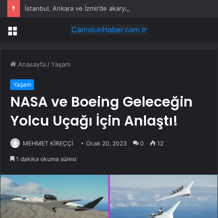
İstanbul, Ankara ve İzmir’de akaryakıt tabelaları değişti: İşte güncel fiyatlar
Menü
Anasayfa
/
Yaşam
Yaşam
NASA ve Boeing Geleceğin
Yolcu Uçağı İçin Anlaştı!
MEHMET KİREÇÇİ
Ocak 20, 2023
0
12
1 dakika okuma süresi