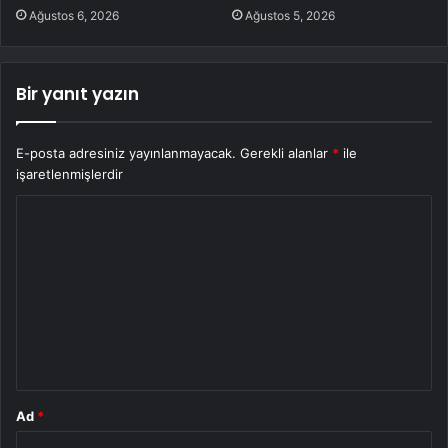
Ağustos 6, 2026
Ağustos 5, 2026
Bir yanıt yazın
E-posta adresiniz yayınlanmayacak.
Gerekli alanlar
*
ile
işaretlenmişlerdir
Y
o
r
u
m
*
Ad
*