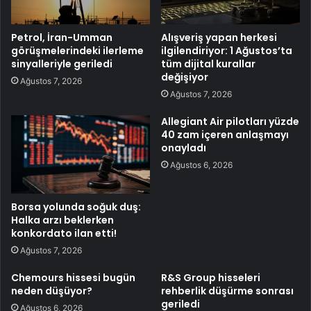
Petrol, İran-Umman
Alışveriş yapan herkesi
görüşmelerindeki ilerleme
ilgilendiriyor: 1 Ağustos’ta
sinyalleriyle geriledi
tüm dijital kurallar
değişiyor
Ağustos 7, 2026
Ağustos 7, 2026
Allegiant Air pilotları yüzde
40 zam içeren anlaşmayı
onayladı
Ağustos 6, 2026
Borsa yolunda soğuk duş:
Halka arzı beklerken
konkordato ilan etti!
Ağustos 7, 2026
Chemours hissesi bugün
R&S Group hisseleri
neden düşüyor?
rehberlik düşürme sonrası
geriledi
Ağustos 6, 2026