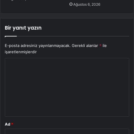
Ağustos 6, 2026
Bir yanıt yazın
E-posta adresiniz yayınlanmayacak.
Gerekli alanlar
*
ile
işaretlenmişlerdir
Y
o
r
u
m
*
Ad
*