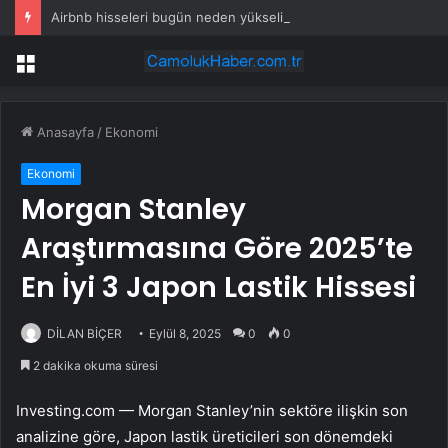
Airbnb hisseleri bugün neden yükseliyor?
Menü
Anasayfa
/
Ekonomi
Ekonomi
Morgan Stanley
Araştırmasına Göre 2025’te
En İyi 3 Japon Lastik Hissesi
DİLAN BİÇER
Eylül 8, 2025
0
0
2 dakika okuma süresi
Investing.com — Morgan Stanley’nin sektöre ilişkin son
analizine göre, Japon lastik üreticileri son dönemdeki