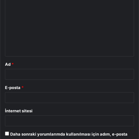
Y
o
r
u
m
*
Ad
*
E-posta
*
İnternet sitesi
Daha sonraki yorumlarımda kullanılması için adım, e-posta