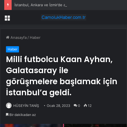
İstanbul, Ankara ve İzmir’de akaryakıt tabelaları değişti: İşte güncel fiyatlar
Menü
Anasayfa
/
Haber
Haber
Milli futbolcu Kaan Ayhan,
Galatasaray ile
görüşmelere başlamak için
İstanbul’a geldi.
HÜSEYİN TANİŞ
Ocak 28, 2023
0
12
Bir dakikadan az