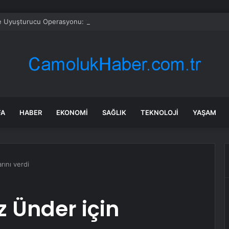
e Uyuşturucu Operasyonu: 1.7 Milyon Hap Ele Geçirildi
FA
HABER
EKONOMI
SAĞLIK
TEKNOLOJI
YAŞAM
rını verdi
z Ünder için