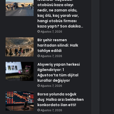
otobüsü kaza olayı
nedir, ne zaman oldu,
kaç ölü, kaç yaralı var,
hangi otobüs firması
kaza yaptı? Son dakika…
Ağustos 7, 2026
Bir şehir resmen
haritadan silindi: Halk
tahliye edildi
Ağustos 7, 2026
Alışveriş yapan herkesi
ilgilendiriyor: 1
Ağustos’ta tüm dijital
kurallar değişiyor
Ağustos 7, 2026
Borsa yolunda soğuk
duş: Halka arzı beklerken
konkordato ilan etti!
Ağustos 7, 2026