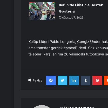
Berlin’de Filistin’e Destek
Gösterisi
Ağustos 7, 2026
Kulüp Lideri Pablo Longoria, Cengiz Ünder hak
ama transfer gerçekleşmedi” dedi. Söz konusu 
talepleri karşılanırsa 26 yaşındaki futbolcuyu 
Facebook
Twitter
LinkedIn
Tumblr
Pint
Paylaş