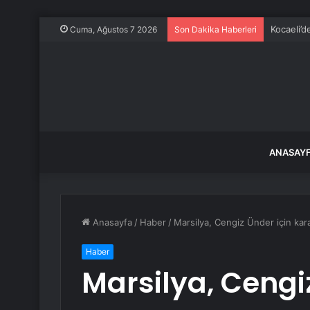
Kocaeli’d
Cuma, Ağustos 7 2026
Son Dakika Haberleri
ANASAY
Anasayfa
/
Haber
/
Marsilya, Cengiz Ünder için kara
Haber
Marsilya, Cengi