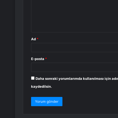
r
u
m
*
Ad
*
E-posta
*
Daha sonraki yorumlarımda kullanılması için adı
kaydedilsin.