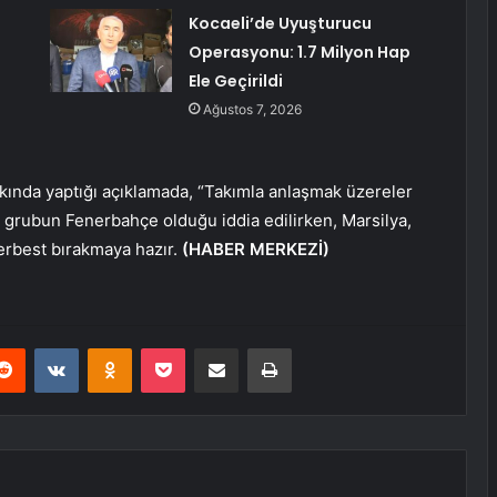
Kocaeli’de Uyuşturucu
Operasyonu: 1.7 Milyon Hap
Ele Geçirildi
Ağustos 7, 2026
kında yaptığı açıklamada, “Takımla anlaşmak üzereler
grubun Fenerbahçe olduğu iddia edilirken, Marsilya,
serbest bırakmaya hazır.
(HABER MERKEZİ)
erest
Reddit
VKontakte
Odnoklassniki
Pocket
E-Posta ile paylaş
Yazdır