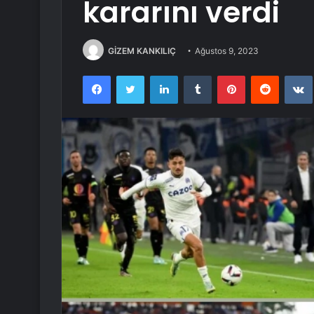
kararını verdi
GİZEM KANKILIÇ
Ağustos 9, 2023
Facebook
Twitter
LinkedIn
Tumblr
Pinterest
Reddit