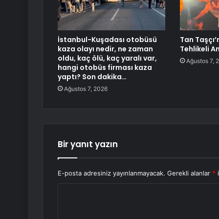
İstanbul-Kuşadası otobüsü
Tan Taşçı’
kaza olayı nedir, ne zaman
Tehlikeli A
oldu, kaç ölü, kaç yaralı var,
Ağustos 7, 
hangi otobüs firması kaza
yaptı? Son dakika…
Ağustos 7, 2026
Bir yanıt yazın
E-posta adresiniz yayınlanmayacak.
Gerekli alanlar
*
i
Y
o