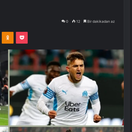
0
12
Bir dakikadan az
VKontakte
Odnoklassniki
Pocket