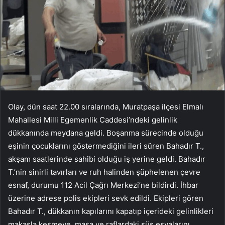
Olay, dün saat 22.00 sıralarında, Muratpaşa ilçesi Elmalı
Mahallesi Milli Egemenlik Caddesi’ndeki gelinlik
dükkanında meydana geldi. Boşanma sürecinde olduğu
eşinin çocuklarını göstermediğini ileri süren Bahadır T.,
akşam saatlerinde sahibi olduğu iş yerine geldi. Bahadır
T.’nin sinirli tavırları ve ruh halinden şüphelenen çevre
esnaf, durumu 112 Acil Çağrı Merkezi’ne bildirdi. İhbar
üzerine adrese polis ekipleri sevk edildi. Ekipleri gören
Bahadır T., dükkanın kapılarını kapatıp içerideki gelinlikleri
makasla kesmeye, masa ve raflardaki süs eşyalarını