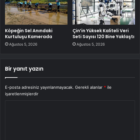
Köpeğin Sel Anındaki
Çin’in Yüksek Kaliteli Veri
Kurtuluşu Kamerada
Seti Sayısı 120 Bine Yaklaştı
Ağustos 5, 2026
Ağustos 5, 2026
Bir yanıt yazın
E-posta adresiniz yayınlanmayacak.
Gerekli alanlar
*
ile
işaretlenmişlerdir
Y
o
r
u