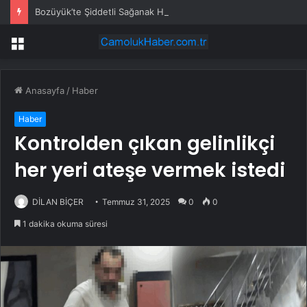
Bozüyük’te Şiddetli Sağanak Hayatı Olumsuz Etkiledi
Menü
Anasayfa
/
Haber
Haber
Kontrolden çıkan gelinlikçi
her yeri ateşe vermek istedi
DİLAN BİÇER
Temmuz 31, 2025
0
0
1 dakika okuma süresi