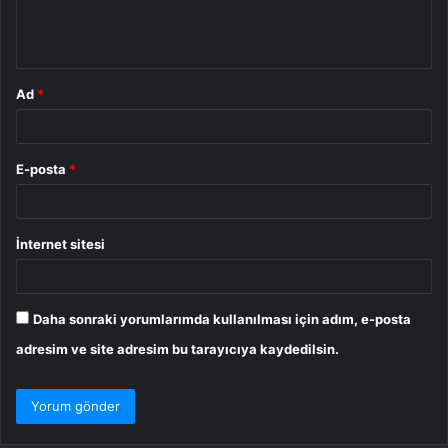
m
*
Ad
*
E-posta
*
İnternet sitesi
Daha sonraki yorumlarımda kullanılması için adım, e-posta
adresim ve site adresim bu tarayıcıya kaydedilsin.