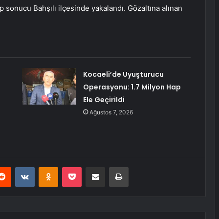
p sonucu Bahşılı ilçesinde yakalandı. Gözaltına alınan
Kocaeli’de Uyuşturucu
Operasyonu: 1.7 Milyon Hap
Ele Geçirildi
Ağustos 7, 2026
erest
Reddit
VKontakte
Odnoklassniki
Pocket
E-Posta ile paylaş
Yazdır