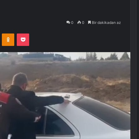
0
0
Bir dakikadan az
VKontakte
Odnoklassniki
Pocket