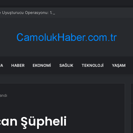
e Uyuşturucu Operasyonu: 1.7 Milyon Hap Ele Geçirildi
FA
HABER
EKONOMI
SAĞLIK
TEKNOLOJI
YAŞAM
andı
çan Şüpheli