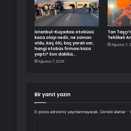
İstanbul-Kuşadası otobüsü
Tan Taşçı’
kaza olayı nedir, ne zaman
Tehlikeli A
oldu, kaç ölü, kaç yaralı var,
Ağustos 7, 
hangi otobüs firması kaza
yaptı? Son dakika…
Ağustos 7, 2026
Bir yanıt yazın
E-posta adresiniz yayınlanmayacak.
Gerekli alanlar
*
i
Y