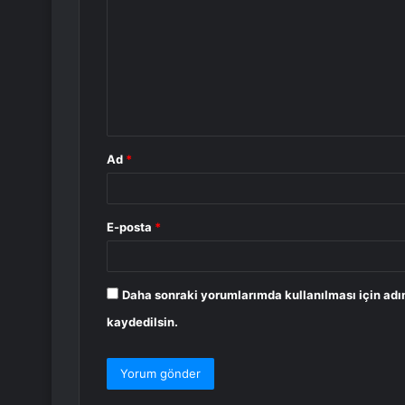
o
r
u
m
*
Ad
*
E-posta
*
Daha sonraki yorumlarımda kullanılması için adı
kaydedilsin.