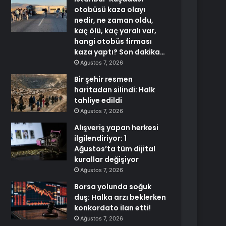
otobüsü kaza olayı
nedir, ne zaman oldu,
kaç ölü, kaç yaralı var,
hangi otobüs firması
kaza yaptı? Son dakika…
Ağustos 7, 2026
Bir şehir resmen
haritadan silindi: Halk
tahliye edildi
Ağustos 7, 2026
Alışveriş yapan herkesi
ilgilendiriyor: 1
Ağustos’ta tüm dijital
kurallar değişiyor
Ağustos 7, 2026
Borsa yolunda soğuk
duş: Halka arzı beklerken
konkordato ilan etti!
Ağustos 7, 2026