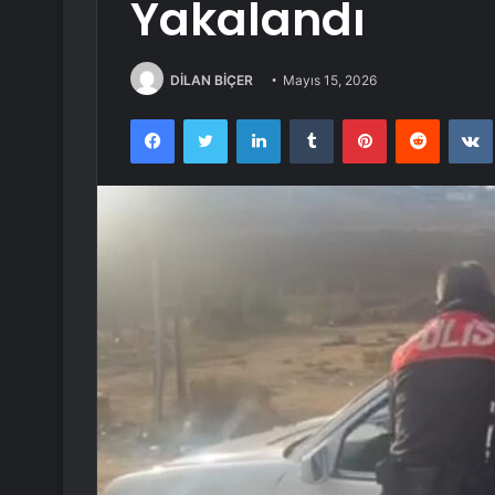
Yakalandı
DİLAN BİÇER
Mayıs 15, 2026
Facebook
Twitter
LinkedIn
Tumblr
Pinterest
Reddit