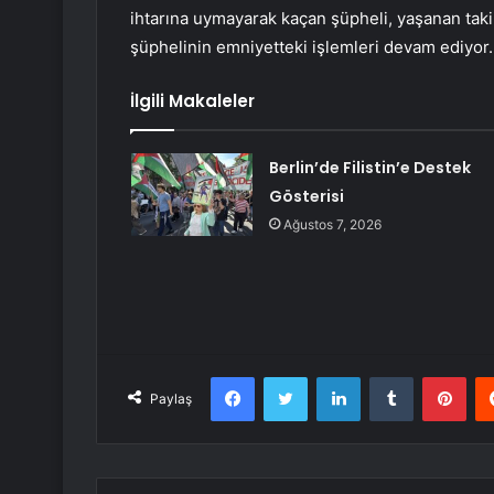
ihtarına uymayarak kaçan şüpheli, yaşanan taki
şüphelinin emniyetteki işlemleri devam ediyor.
İlgili Makaleler
Berlin’de Filistin’e Destek
Gösterisi
Ağustos 7, 2026
Facebook
Twitter
LinkedIn
Tumblr
Pint
Paylaş