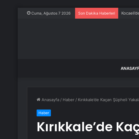
Kocaeli’d
Cuma, Ağustos 7 2026
Son Dakika Haberleri
ANASAY
Anasayfa
/
Haber
/
Kırıkkale’de Kaçan Şüpheli Yakal
Haber
Kırıkkale’de Ka