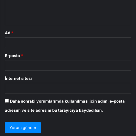
m
*
Ad
*
E-posta
*
İnternet sitesi
Daha sonraki yorumlarımda kullanılması için adım, e-posta
adresim ve site adresim bu tarayıcıya kaydedilsin.