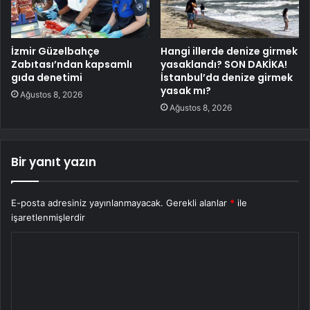
İzmir Güzelbahçe
Hangi illerde denize girmek
Zabıtası’ndan kapsamlı
yasaklandı? SON DAKİKA!
gıda denetimi
İstanbul’da denize girmek
yasak mı?
Ağustos 8, 2026
Ağustos 8, 2026
Bir yanıt yazın
E-posta adresiniz yayınlanmayacak.
Gerekli alanlar
*
ile
işaretlenmişlerdir
Y
o
r
u