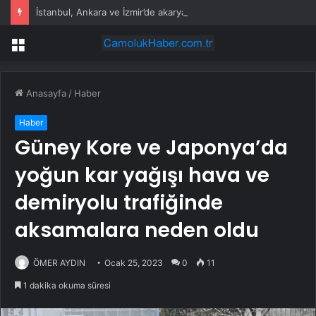
İstanbul, Ankara ve İzmir’de akaryakıt tabelaları değişti: İşte güncel fiyatlar
Menü
Anasayfa
/
Haber
Haber
Güney Kore ve Japonya’da
yoğun kar yağışı hava ve
demiryolu trafiğinde
aksamalara neden oldu
ÖMER AYDIN
Ocak 25, 2023
0
11
1 dakika okuma süresi