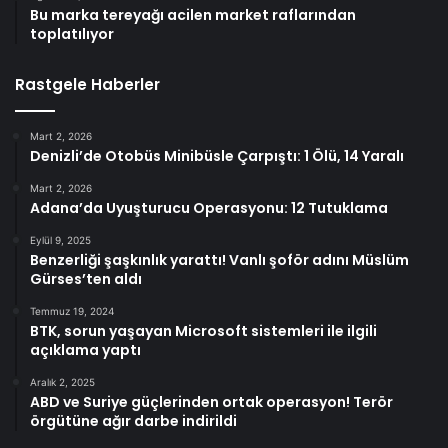
Bu marka tereyağı acilen market raflarından
toplatılıyor
Rastgele Haberler
Mart 2, 2026
Denizli’de Otobüs Minibüsle Çarpıştı: 1 Ölü, 14 Yaralı
Mart 2, 2026
Adana’da Uyuşturucu Operasyonu: 12 Tutuklama
Eylül 9, 2025
Benzerliği şaşkınlık yarattı! Vanlı şoför adını Müslüm
Gürses’ten aldı
Temmuz 19, 2024
BTK, sorun yaşayan Microsoft sistemleri ile ilgili
açıklama yaptı
Aralık 2, 2025
ABD ve Suriye güçlerinden ortak operasyon! Terör
örgütüne ağır darbe indirildi