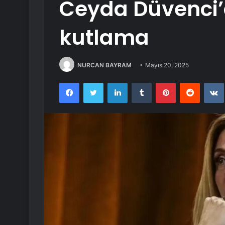
Ceyda Düvenci’
kutlama
NURCAN BAYRAM
Mayıs 20, 2025
Facebook
Twitter
LinkedIn
Tumblr
Pinterest
Reddit