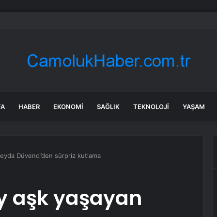
Ankara ve İzmir’de akaryakıt tabelaları değişti: İşte güncel fiyatlar
FA
HABER
EKONOMI
SAĞLIK
TEKNOLOJI
YAŞAM
eyda Düvenci’den sürpriz kutlama
y aşk yaşayan