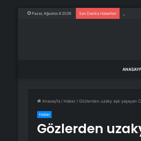
İstanbul, 
Pazar, Ağustos 9 2026
Son Dakika Haberleri
ANASAY
Anasayfa
/
Haber
/
Gözlerden uzaky aşk yaşayan C
Haber
Gözlerden uzak