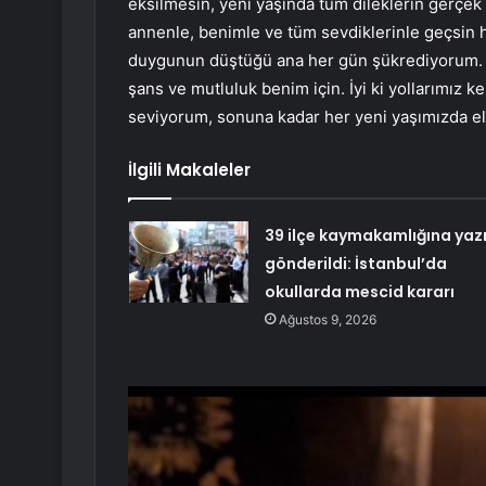
eksilmesin, yeni yaşında tüm dileklerin gerçek o
annenle, benimle ve tüm sevdiklerinle geçsin
duygunun düştüğü ana her gün şükrediyorum. 
şans ve mutluluk benim için. İyi ki yollarımız ke
seviyorum, sonuna kadar her yeni yaşımızda el 
İlgili Makaleler
39 ilçe kaymakamlığına yaz
gönderildi: İstanbul’da
okullarda mescid kararı
Ağustos 9, 2026