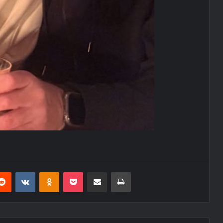
erest
Reddit
VKontakte
Odnoklassniki
Pocket
E-Posta ile paylaş
Yazdır