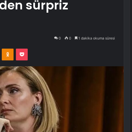
den sürpriz
0
0
1 dakika okuma süresi
VKontakte
Odnoklassniki
Pocket