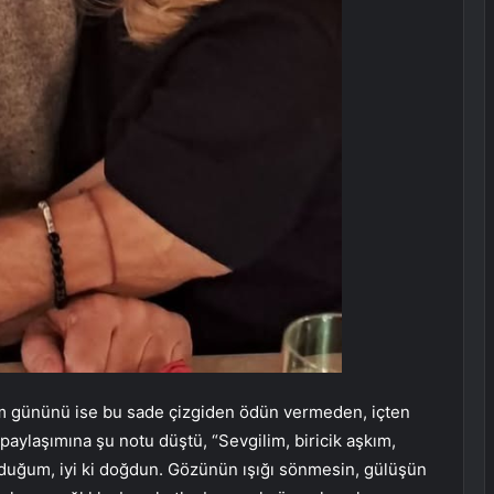
m gününü ise bu sade çizgiden ödün vermeden, içten
paylaşımına şu notu düştü, “Sevgilim, biricik aşkım,
lduğum, iyi ki doğdun. Gözünün ışığı sönmesin, gülüşün