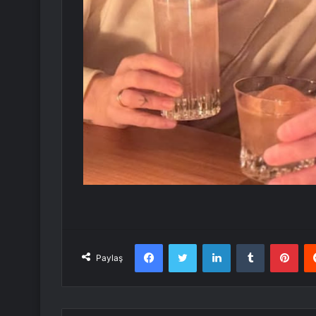
Facebook
Twitter
LinkedIn
Tumblr
Pint
Paylaş