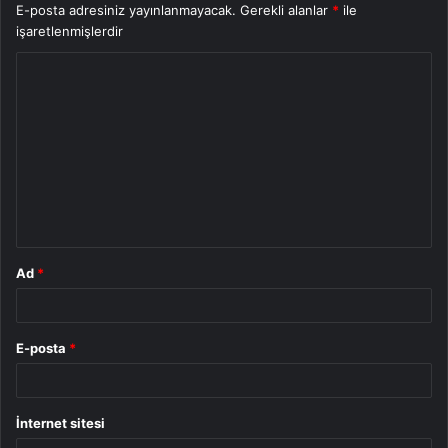
E-posta adresiniz yayınlanmayacak.
Gerekli alanlar
*
ile
işaretlenmişlerdir
Y
o
r
u
m
*
Ad
*
E-posta
*
İnternet sitesi