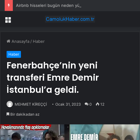
Airbnb hisseleri bugün neden yükseliyor?
Menü
Anasayfa
/
Haber
Haber
Fenerbahçe’nin yeni
transferi Emre Demir
İstanbul’a geldi.
MEHMET KİREÇÇİ
Ocak 31, 2023
0
12
Bir dakikadan az