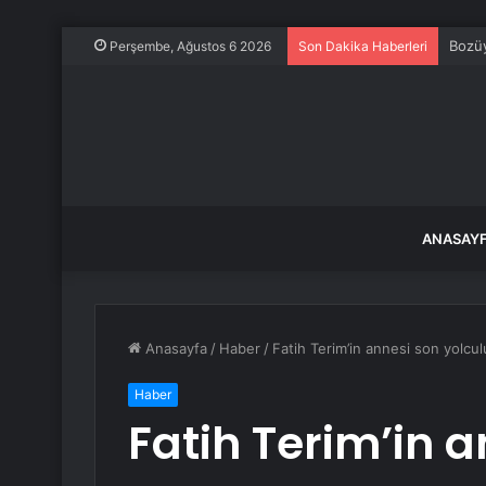
Bozüy
Perşembe, Ağustos 6 2026
Son Dakika Haberleri
ANASAY
Anasayfa
/
Haber
/
Fatih Terim’in annesi son yolcu
Haber
Fatih Terim’in 