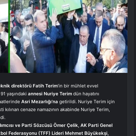
eknik direktörü Fatih Terim
‘in bir mühlet evvel
 91 yaşındaki
annesi Nuriye Terim
dün hayatını
aatlerinde
Asri Mezarlığı’na
getirildi. Nuriye Terim için
ti kılınan cenaze namazının akabinde Nuriye Terim,
di.
dımcısı ve Parti Sözcüsü Ömer Çelik, AK Parti Genel
Futbol Federasyonu (TFF) Lideri Mehmet Büyükekşi,