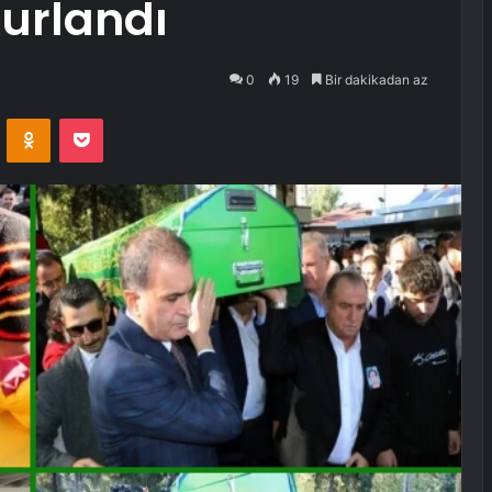
urlandı
0
19
Bir dakikadan az
VKontakte
Odnoklassniki
Pocket