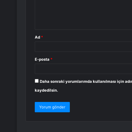
u
m
*
Ad
*
E-posta
*
Daha sonraki yorumlarımda kullanılması için adı
kaydedilsin.