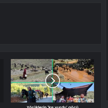
Yörüklerin 'kış yurdu' göçü