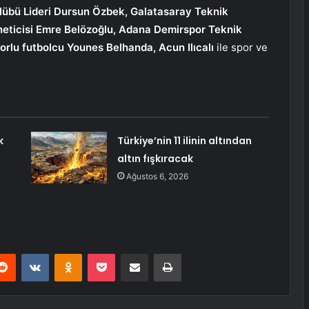
lübü Lideri Dursun Özbek, Galatasaray Teknik
neticisi Emre Belözoğlu, Adana Demirspor Teknik
rlu futbolcu Younes Belhanda, Acun Ilıcalı
ile spor ve
k
Türkiye’nin 11 ilinin altından
altın fışkıracak
Ağustos 6, 2026
erest
Reddit
VKontakte
Odnoklassniki
Pocket
E-Posta ile paylaş
Yazdır