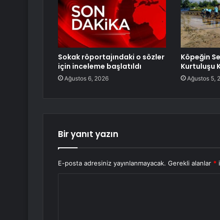
Sokak röportajındaki o sözler
Köpeğin Se
için inceleme başlatıldı
Kurtuluşu
Ağustos 6, 2026
Ağustos 5, 
Bir yanıt yazın
E-posta adresiniz yayınlanmayacak.
Gerekli alanlar
*
i
Y
o
r