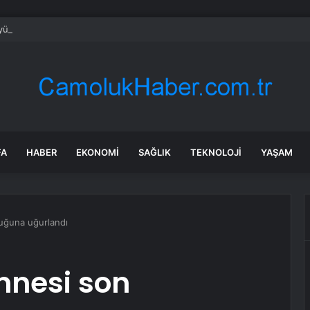
ük’te Şiddetli Sağanak Hayatı Olumsuz Etkiledi
FA
HABER
EKONOMI
SAĞLIK
TEKNOLOJI
YAŞAM
luğuna uğurlandı
annesi son