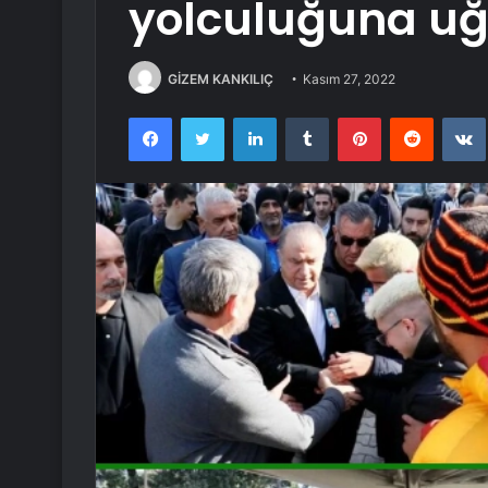
yolculuğuna uğ
GİZEM KANKILIÇ
Kasım 27, 2022
Facebook
Twitter
LinkedIn
Tumblr
Pinterest
Reddit