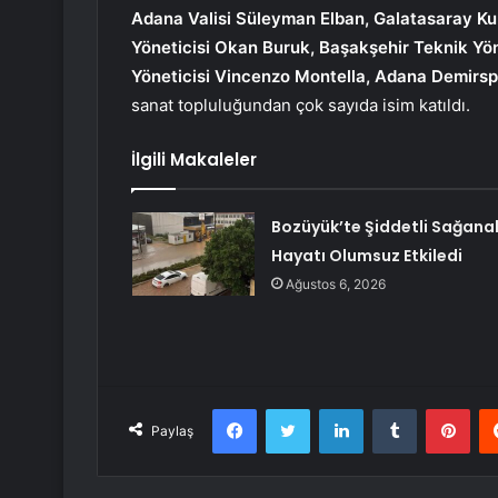
Adana Valisi Süleyman Elban, Galatasaray Ku
Yöneticisi Okan Buruk, Başakşehir Teknik Yö
Yöneticisi Vincenzo Montella, Adana Demirspo
sanat topluluğundan çok sayıda isim katıldı.
İlgili Makaleler
Bozüyük’te Şiddetli Sağana
Hayatı Olumsuz Etkiledi
Ağustos 6, 2026
Facebook
Twitter
LinkedIn
Tumblr
Pint
Paylaş