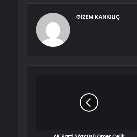
GİZEM KANKILIÇ
AK Parti Sözcüsü Ömer Çelik