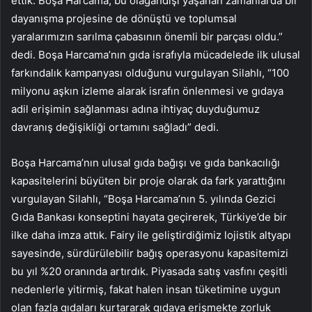
ettik. Boşa Harcama, bu olağandışı yaşanan zamanlarda bir
dayanışma projesine de dönüştü ve toplumsal
yaralarımızın sarılma çabasının önemli bir parçası oldu.”
dedi. Boşa Harcama’nın gıda israfıyla mücadelede ilk ulusal
farkındalık kampanyası olduğunu vurgulayan Silahlı, “100
milyonu aşkın izleme alarak israfın önlenmesi ve gıdaya
adil erişimin sağlanması adına ihtiyaç duyduğumuz
davranış değişikliği ortamını sağladı” dedi.
Boşa Harcama’nın ulusal gıda bağışı ve gıda bankacılığı
kapasitelerini büyüten bir proje olarak da fark yarattığını
vurgulayan Silahlı, “Boşa Harcama’nın 5. yılında Gezici
Gıda Bankası konseptini hayata geçirerek, Türkiye’de bir
ilke daha imza attık. Fairy ile geliştirdiğimiz lojistik altyapı
sayesinde, sürdürülebilir bağış operasyonu kapasitemizi
bu yıl %20 oranında artırdık. Piyasada satış vasfını çeşitli
nedenlerle yitirmiş, fakat halen insan tüketimine uygun
olan fazla gıdaları kurtararak gıdaya erişmekte zorluk