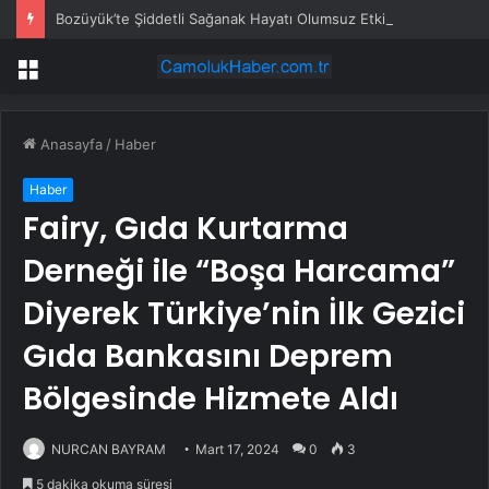
Bozüyük’te Şiddetli Sağanak Hayatı Olumsuz Etkiledi
Menü
Anasayfa
/
Haber
Haber
Fairy, Gıda Kurtarma
Derneği ile “Boşa Harcama”
Diyerek Türkiye’nin İlk Gezici
Gıda Bankasını Deprem
Bölgesinde Hizmete Aldı
NURCAN BAYRAM
Mart 17, 2024
0
3
5 dakika okuma süresi