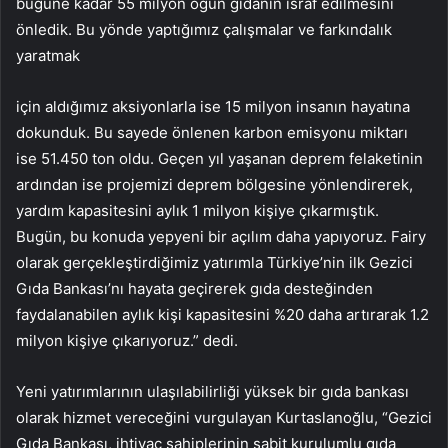
bugüne kadar 55 milyon öğün gıdanın israf edilmesini
önledik. Bu yönde yaptığımız çalışmalar ve farkındalık
yaratmak
için aldığımız aksiyonlarla ise 15 milyon insanın hayatına
dokunduk. Bu sayede önlenen karbon emisyonu miktarı
ise 51.450 ton oldu. Geçen yıl yaşanan deprem felaketinin
ardından ise projemizi deprem bölgesine yönlendirerek,
yardım kapasitesini aylık 1 milyon kişiye çıkarmıştık.
Bugün, bu konuda yepyeni bir açılım daha yapıyoruz. Fairy
olarak gerçekleştirdiğimiz yatırımla Türkiye’nin ilk Gezici
Gıda Bankası’nı hayata geçirerek gıda desteğinden
faydalanabilen aylık kişi kapasitesini %20 daha artırarak 1.2
milyon kişiye çıkarıyoruz.” dedi.
Yeni yatırımlarının ulaşılabilirliği yüksek bir gıda bankası
olarak hizmet vereceğini vurgulayan Kurtaslanoğlu, “Gezici
Gıda Bankası, ihtiyaç sahiplerinin sabit kurulumlu gıda