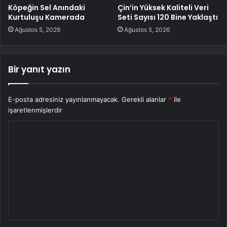
Köpeğin Sel Anındaki
Çin’in Yüksek Kaliteli Veri
Kurtuluşu Kamerada
Seti Sayısı 120 Bine Yaklaştı
Ağustos 5, 2026
Ağustos 5, 2026
Bir yanıt yazın
E-posta adresiniz yayınlanmayacak.
Gerekli alanlar
*
ile
işaretlenmişlerdir
Y
o
r
u
m
*