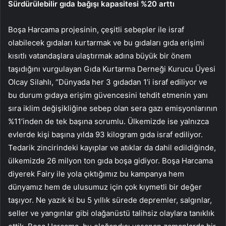
Sürdürülebilir gıda bağışı kapasitesi %20 arttı
Boşa Harcama projesinin, çeşitli sebepler ile israf
olabilecek gıdaları kurtarmak ve bu gıdaları gıda erişimi
kısıtlı vatandaşlara ulaştırmak adına büyük bir önem
taşıdığını vurgulayan Gıda Kurtarma Derneği Kurucu Üyesi
Olcay Silahlı, “Dünyada her 3 gıdadan 1’i israf ediliyor ve
bu durum gıdaya erişim güvencesini tehdit etmenin yanı
sıra iklim değişikliğine sebep olan sera gazı emisyonlarının
%11’inden de tek başına sorumlu. Ülkemizde ise yalnızca
evlerde kişi başına yılda 93 kilogram gıda israf ediliyor.
Tedarik zincirindeki kayıplar ve atıklar da dahil edildiğinde,
ülkemizde 26 milyon ton gıda boşa gidiyor. Boşa Harcama
diyerek Fairy ile yola çıktığımız bu kampanya hem
dünyamız hem de ulusumuz için çok kıymetli bir değer
taşıyor. Ne yazık ki bu 5 yıllık sürede depremler, salgınlar,
seller ve yangınlar gibi olağanüstü talihsiz olaylara tanıklık