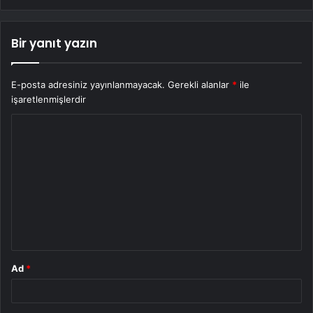
Bir yanıt yazın
E-posta adresiniz yayınlanmayacak.
Gerekli alanlar
*
ile
işaretlenmişlerdir
Y
o
r
u
m
*
Ad
*