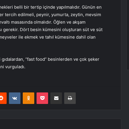
kleri belli bir tertip içinde yapılmalıdır. Günün en
ler tercih edilmeli, peynir, yumurta, zeytin, mevsim
ahvaltı masasında olmalıdır. Öğlen ve akşam
ı gerekir. Dört besin kümesini oluşturan süt ve süt
e meyveler ile ekmek ve tahıl kümesine dahil olan
i gıdalardan, “fast food” besinlerden ve çok şeker
ni vurguladı.
erest
Reddit
VKontakte
Odnoklassniki
Pocket
E-Posta ile paylaş
Yazdır