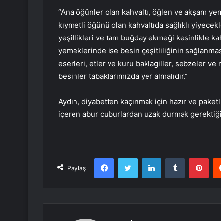
“Ana öğünler olan kahvaltı, öğlen ve akşam yeme
kıymetli öğünü olan kahvaltıda sağlıklı yiyecek
yeşillikleri ve tam buğday ekmeği kesinlikle k
yemeklerinde ise besin çeşitliliğinin sağlanmas
eserleri, etler ve kuru baklagiller, sebzeler v
besinler tabaklarımızda yer almalıdır.”
Aydın, diyabetten kaçınmak için hazır ve paketl
içeren abur cuburlardan uzak durmak gerektiği
Facebook
Twitter
LinkedIn
Tumblr
Pint
Paylaş