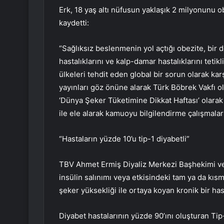
Erk, 18 yaş altı nüfusun yaklaşık 2 milyonunu 
kaydetti:
“Sağlıksız beslenmenin yol açtığı obezite, bir 
hastalıklarını ve kalp-damar hastalıklarını teti
ülkeleri tehdit eden global bir sorun olarak kar
yayınları göz önüne alarak Türk Böbrek Vakfı ola
‘Dünya Şeker Tüketimine Dikkat Haftası’ olarak 
ile ele alarak kamuoyu bilgilendirme çalışmaları
“Hastaların yüzde 10’u tip-1 diyabetli”
TBV Ahmet Ermiş Diyaliz Merkezi Başhekimi ve 
insülin salınımı veya etkisindeki tam ya da kıs
şeker yüksekliği ile ortaya koyan kronik bir has
Diyabet hastalarının yüzde 90’ını oluşturan Tip-