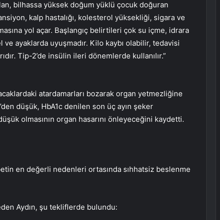
 olan, bilhassa yüksek doğum yüklü çocuk doğuran
siyon, kalp hastalığı, kolesterol yüksekliği, sigara ve
asına yol açar. Başlangıç belirtileri çok su içme, idrara
 ve ayaklarda uyuşmadır. Kilo kaybı olabilir, tedavisi
dır. Tip-2’de insülin ileri dönemlerde kullanılır.”
bacaklardaki atardamarları bozarak organ yetmezliğine
00’den düşük, HbA1c denilen son üç ayın şeker
 düşük olmasının organ hasarını önleyeceğini kaydetti.
etin en değerli nedenleri ortasında sıhhatsiz beslenme
eden Aydın, şu tekliflerde bulundu: