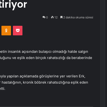
iriyor
0
12
2 dakika okuma süresi
VKontakte
Odnoklassniki
Pocket
etin insanlık açısından bulaşıcı olmadığı halde salgın
olduğunu ve eşlik eden birçok rahatsızlığı da beraberinde
la yapılan açıklamada görüşlerine yer verilen Erk,
r hastalığının, kronik böbrek rahatsızlığına eşlik eden
tti.