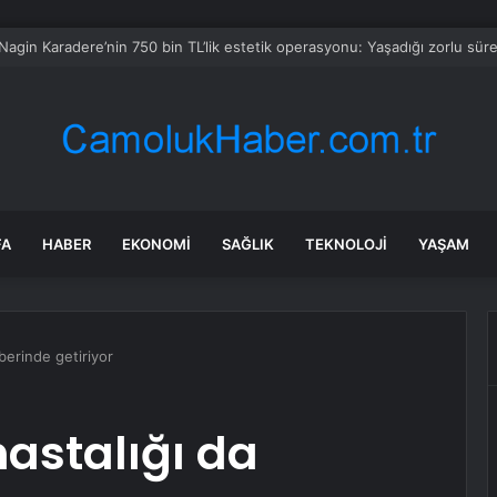
a indirim geldi: Tabela değişti
FA
HABER
EKONOMI
SAĞLIK
TEKNOLOJI
YAŞAM
berinde getiriyor
hastalığı da