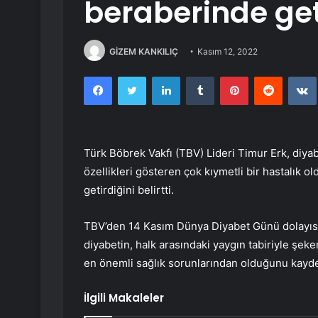
beraberinde get
GİZEM KANKILIÇ
Kasım 12, 2022
Facebook
Twitter
LinkedIn
Tumblr
Pinterest
Reddit
Türk Böbrek Vakfı (TBV) Lideri Timur Erk, diyab
özellikleri gösteren çok kıymetli bir hastalık 
getirdiğini belirtti.
TBV’den 14 Kasım Dünya Diyabet Günü dolayısıy
diyabetin, halk arasındaki yaygın tabiriyle şeke
en önemli sağlık sorunlarından olduğunu kayde
İlgili Makaleler