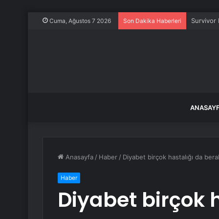
Akaryakıt
Cuma, Ağustos 7 2026
Son Dakika Haberleri
ANASAY
Anasayfa
/
Haber
/
Diyabet birçok hastalığı da bera
Haber
Diyabet birçok 