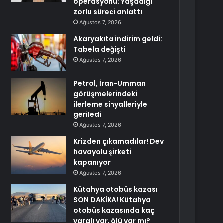
operasyonu: Yaşadığı
zorlu süreci anlattı
Ağustos 7, 2026
Akaryakıta indirim geldi:
Tabela değişti
Ağustos 7, 2026
Petrol, İran-Umman
görüşmelerindeki
ilerleme sinyalleriyle
geriledi
Ağustos 7, 2026
Krizden çıkamadılar! Dev
havayolu şirketi
kapanıyor
Ağustos 7, 2026
Kütahya otobüs kazası
SON DAKİKA! Kütahya
otobüs kazasında kaç
yaralı var, ölü var mı?