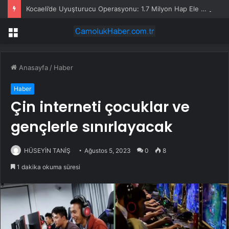
Kocaeli’de Uyuşturucu Operasyonu: 1.7 Milyon Hap Ele Geçirildi
Menü
Anasayfa
/
Haber
Haber
Çin interneti çocuklar ve
gençlerle sınırlayacak
HÜSEYİN TANİŞ
Ağustos 5, 2023
0
8
1 dakika okuma süresi