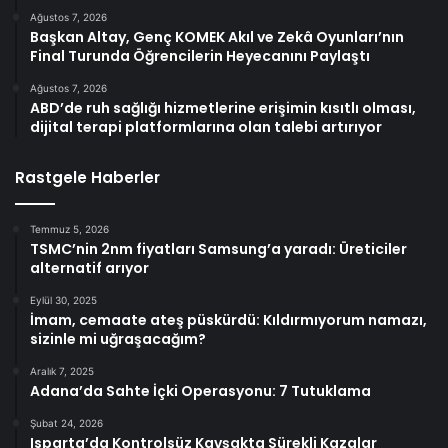
Ağustos 7, 2026
Başkan Altay, Genç KOMEK Akıl ve Zekâ Oyunları’nın
Final Turunda Öğrencilerin Heyecanını Paylaştı
Ağustos 7, 2026
ABD’de ruh sağlığı hizmetlerine erişimin kısıtlı olması,
dijital terapi platformlarına olan talebi artırıyor
Rastgele Haberler
Temmuz 5, 2026
TSMC’nin 2nm fiyatları Samsung’a yaradı: Üreticiler
alternatif arıyor
Eylül 30, 2025
İmam, cemaate ateş püskürdü: Kıldırmıyorum namazı,
sizinle mi uğraşacağım?
Aralık 7, 2025
Adana’da Sahte İçki Operasyonu: 7 Tutuklama
Şubat 24, 2026
Isparta’da Kontrolsüz Kavşakta Sürekli Kazalar