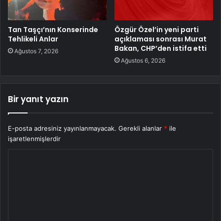
Tan Taşçı’nın Konserinde
Özgür Özel’in yeni parti
Tehlikeli Anlar
açıklaması sonrası Murat
Bakan, CHP’den istifa etti
Ağustos 7, 2026
Ağustos 6, 2026
Bir yanıt yazın
E-posta adresiniz yayınlanmayacak.
Gerekli alanlar
*
ile
işaretlenmişlerdir
Y
o
r
u
m