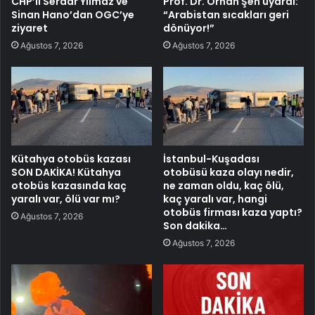
CHP’li Serdar Yılmaz ve
Prof. Dr. Orhan Şen uyardı:
Sinan Hano’dan OGC’ye
“Arabistan sıcakları geri
ziyaret
dönüyor!”
Ağustos 7, 2026
Ağustos 7, 2026
Kütahya otobüs kazası
İstanbul-Kuşadası
SON DAKİKA! Kütahya
otobüsü kaza olayı nedir,
otobüs kazasında kaç
ne zaman oldu, kaç ölü,
yaralı var, ölü var mı?
kaç yaralı var, hangi
otobüs firması kaza yaptı?
Ağustos 7, 2026
Son dakika…
Ağustos 7, 2026