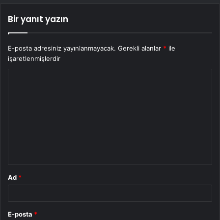
Bir yanıt yazın
E-posta adresiniz yayınlanmayacak.
Gerekli alanlar
*
ile
işaretlenmişlerdir
Y
o
r
u
m
*
Ad
*
E-posta
*