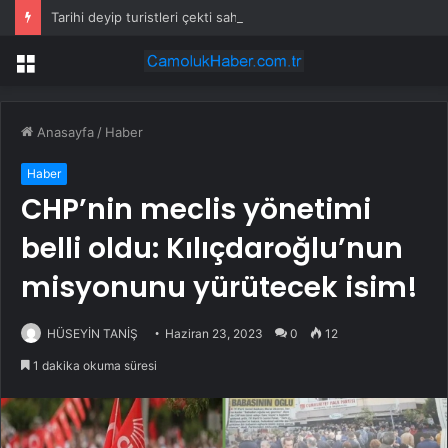
Tarihi deyip turistleri çekti sahte çıktı: Belediyeyi bile kandırmış
Menü
Anasayfa
/
Haber
Haber
CHP’nin meclis yönetimi
belli oldu: Kılıçdaroğlu’nun
misyonunu yürütecek isim!
HÜSEYİN TANİŞ
Haziran 23, 2023
0
12
1 dakika okuma süresi