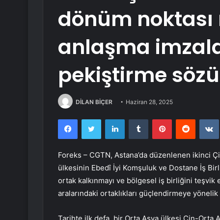
dönüm noktası n
anlaşma imzalay
pekiştirme sözü
DİLAN BİÇER
Haziran 28, 2025
Facebook
Twitter
LinkedIn
Tumblr
Pinterest
Reddit
Foreks – CGTN, Astana’da düzenlenen ikinci Çin
ülkesinin Ebedî İyi Komşuluk ve Dostane İş Bir
ortak kalkınmayı ve bölgesel iş birliğini teşvik
aralarındaki ortaklıkları güçlendirmeye yönelik
Tarihte ilk defa, bir Orta Asya ülkesi Çin-Orta