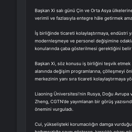
Başkan Xi salı günü Çin ve Orta Asya ülkelerine 
verimli ve fazlasıyla entegre hâle getirmek am
İş birliğinde ticareti kolaylaştırmaya, endüstri 
modernleşmeye ve personel değişimine odakla
konularında çaba gösterilmesi gerektiğini belirt
Başkan Xi, söz konusu iş birliğini teşvik etmek
alanında değişim programlarına, çölleşmeyi ön
merkezinin yanı sıra ticareti kolaylaştırmaya yö
Liaoning Üniversitesi’nin Rusya, Doğu Avrupa 
Zheng, CGTN’de yayımlanan bir görüş yazısında ş
önemini vurguladı.
Cui, yükselişteki korumacılığın damga vurduğu 
bağımsızlığa saygı gösteren, karşılıklı çıkarı 