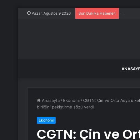
İstanbul, 
Pazar, Ağustos 9 2026
Son Dakika Haberleri
ANASAY
Anasayfa
/
Ekonomi
/
CGTN: Çin ve Orta Asya ülkele
birliğini pekiştirme sözü verdi
Ekonomi
CGTN: Çin ve Or