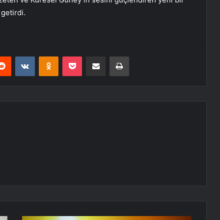
 getirdi.
erest
Reddit
VKontakte
Odnoklassniki
Pocket
E-Posta ile paylaş
Yazdır