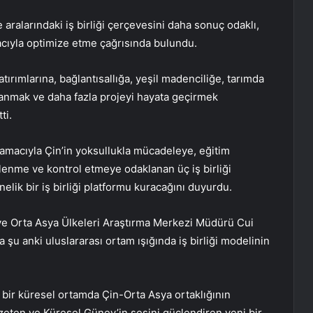
aralarındaki iş birliği çerçevesini daha sonuç odaklı,
acıyla optimize etme çağrısında bulundu.
yatırımlarına, bağlantısallığa, yeşil madenciliğe, tarımda
nmak ve daha fazla projeyi hayata geçirmek
ti.
 amacıyla Çin’in yoksullukla mücadeleye, eğitim
lenme ve kontrol etmeye odaklanan üç iş birliği
nelik bir iş birliği platformu kuracağını duyurdu.
ve Orta Asya Ülkeleri Araştırma Merkezi Müdürü Cui
u anki uluslararası ortam ışığında iş birliği modelinin
bir küresel ortamda Çin-Orta Asya ortaklığının
gözeten ve Küresel Güney’in sesini güçlendiren yeni bir