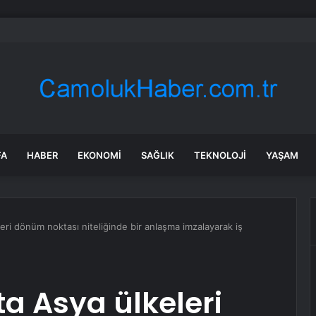
Ankara ve İzmir’de akaryakıt tabelaları değişti: İşte güncel fiyatlar
FA
HABER
EKONOMI
SAĞLIK
TEKNOLOJI
YAŞAM
ri dönüm noktası niteliğinde bir anlaşma imzalayarak iş
ta Asya ülkeleri