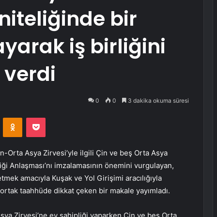
iteliğinde bir
arak iş birliğini
 verdi
0
0
3 dakika okuma süresi
VKontakte
Odnoklassniki
Pocket
-Orta Asya Zirvesi’yle ilgili Çin ve beş Orta Asya
liği Anlaşması’nı imzalamasının önemini vurgulayan,
 etmek amacıyla Kuşak ve Yol Girişimi aracılığıyla
 ortak taahhüde dikkat çeken bir makale yayımladı.
 Asya Zirvesi’ne ev sahipliği yaparken Çin ve beş Orta