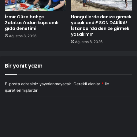
İzmir Güzelbahçe
Hangi illerde denize girmek
Zabıtası’ndan kapsamlı
yasaklandı? SON DAKİKA!
gıda denetimi
İstanbul’da denize girmek
yasak mı?
Ağustos 8, 2026
Ağustos 8, 2026
Bir yanıt yazın
E-posta adresiniz yayınlanmayacak.
Gerekli alanlar
*
ile
işaretlenmişlerdir
Y
o
r
u