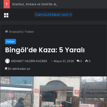
İstanbul, Ankara ve İzmir’de akaryakıt tabelaları değişti: İşte güncel fiyatlar
Menü
Anasayfa
/
Haber
Haber
Bingöl’de Kaza: 5 Yaralı
MEHMET HAZBİN KAZBEK
Mayıs 21, 2026
0
0
Bir dakikadan az