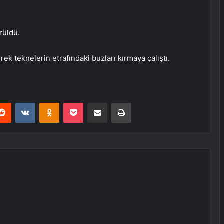
rüldü.
erek teknelerin etrafındaki buzları kırmaya çalıştı.
erest
Reddit
VKontakte
Odnoklassniki
Pocket
E-Posta ile paylaş
Yazdır