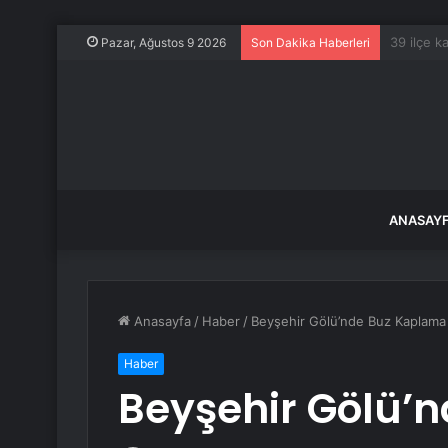
İstanbul, 
Pazar, Ağustos 9 2026
Son Dakika Haberleri
ANASAY
Anasayfa
/
Haber
/
Beyşehir Gölü’nde Buz Kaplama
Haber
Beyşehir Gölü’