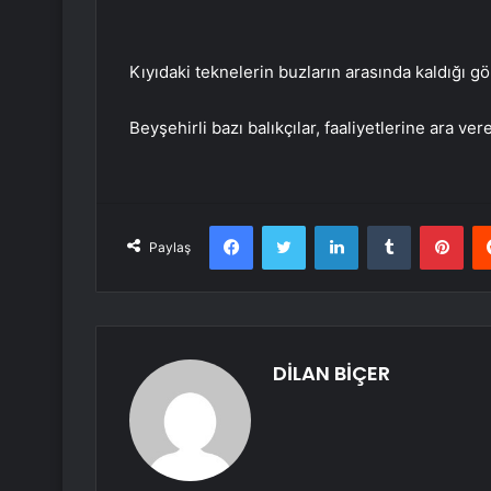
Kıyıdaki teknelerin buzların arasında kaldığı gö
Beyşehirli bazı balıkçılar, faaliyetlerine ara ver
Facebook
Twitter
LinkedIn
Tumblr
Pint
Paylaş
DİLAN BİÇER