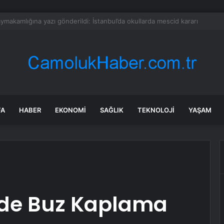
Ankara ve İzmir’de akaryakıt tabelaları değişti: İşte güncel fiyatlar
FA
HABER
EKONOMI
SAĞLIK
TEKNOLOJI
YAŞAM
nde Buz Kaplama