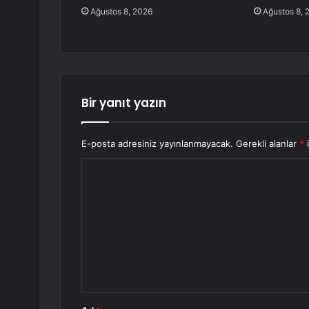
Ağustos 8, 2026
Ağustos 8, 
Bir yanıt yazın
E-posta adresiniz yayınlanmayacak.
Gerekli alanlar
*
i
Y
o
r
u
m
*