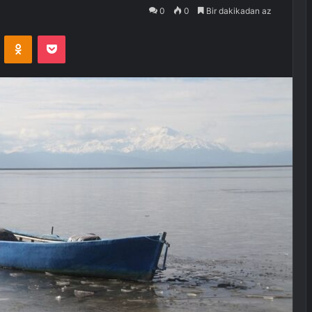
0
0
Bir dakikadan az
VKontakte
Odnoklassniki
Pocket