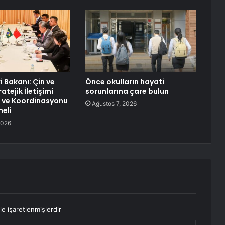
ri Bakanı: Çin ve
Önce okulların hayati
atejik İletişimi
sorunlarına çare bulun
 ve Koordinasyonu
Ağustos 7, 2026
eli
2026
le işaretlenmişlerdir