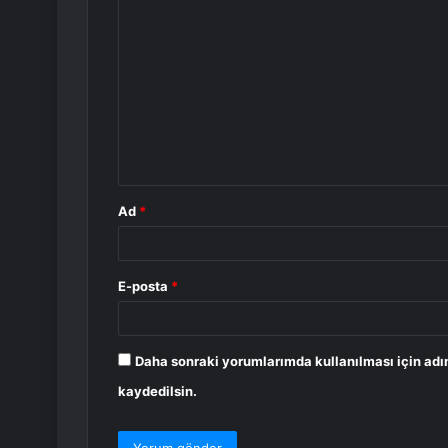
Y
o
r
u
m
*
Ad
*
E-posta
*
Daha sonraki yorumlarımda kullanılması için adı
kaydedilsin.