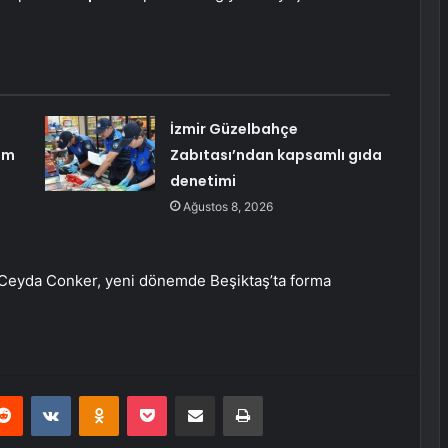
İzmir Güzelbahçe
im
Zabıtası’ndan kapsamlı gıda
denetimi
Ağustos 8, 2026
n Ceyda Conker, yeni dönemde Beşiktaş’ta forma
erest
Reddit
VKontakte
Odnoklassniki
Pocket
E-Posta ile paylaş
Yazdır