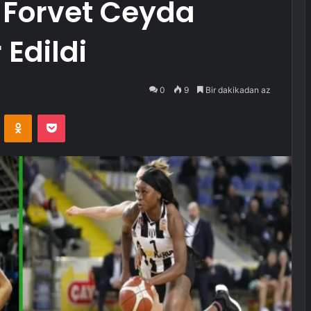
 Forvet Ceyda
 Edildi
0
9
Bir dakikadan az
VKontakte
Odnoklassniki
Pocket