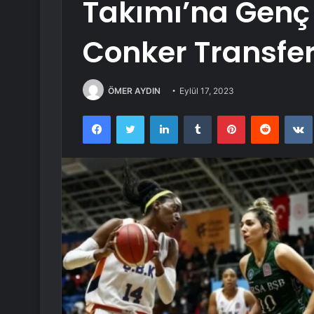
Takımı’na Genç
Conker Transfer
ÖMER AYDIN
Eylül 17, 2023
Facebook
Twitter
LinkedIn
Tumblr
Pinterest
Reddit