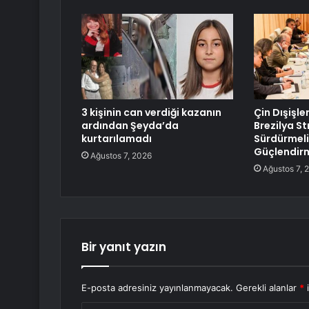
3 kişinin can verdiği kazanın
Çin Dışişle
ardından Şeyda’da
Brezilya Str
kurtarılamadı
Sürdürmeli
Güçlendirm
Ağustos 7, 2026
Ağustos 7, 
Bir yanıt yazın
E-posta adresiniz yayınlanmayacak.
Gerekli alanlar
*
i