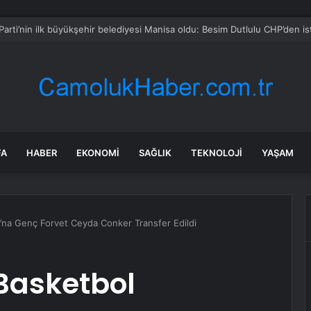
lar yıllarca camları törpüledi, ortaya rengarenk bir plaj çıktı
FA
HABER
EKONOMI
SAĞLIK
TEKNOLOJI
YAŞAM
ı’na Genç Forvet Ceyda Conker Transfer Edildi
Basketbol