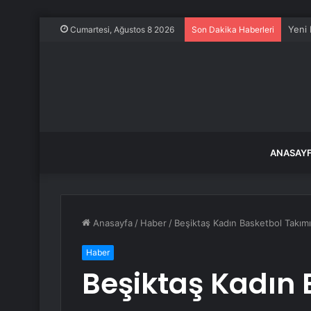
Dalga
Cumartesi, Ağustos 8 2026
Son Dakika Haberleri
ANASAY
Anasayfa
/
Haber
/
Beşiktaş Kadın Basketbol Takım
Haber
Beşiktaş Kadın 