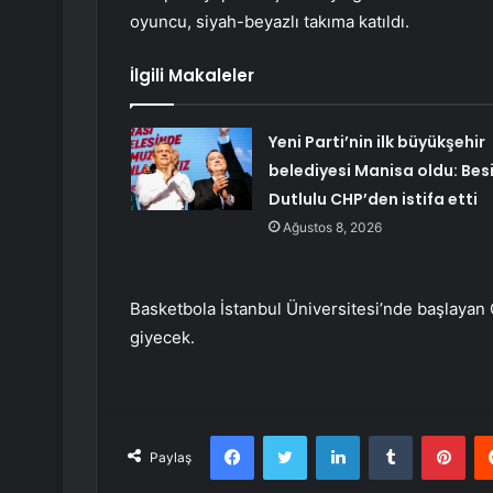
oyuncu, siyah-beyazlı takıma katıldı.
İlgili Makaleler
Yeni Parti’nin ilk büyükşehir
belediyesi Manisa oldu: Bes
Dutlulu CHP’den istifa etti
Ağustos 8, 2026
Basketbola İstanbul Üniversitesi’nde başlaya
giyecek.
Facebook
Twitter
LinkedIn
Tumblr
Pint
Paylaş