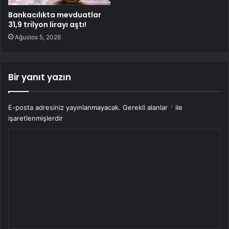
Bankacılıkta mevduatlar
31,9 trilyon lirayı aştı!
Ağustos 5, 2026
Bir yanıt yazın
E-posta adresiniz yayınlanmayacak.
Gerekli alanlar
*
ile
işaretlenmişlerdir
Y
o
r
u
m
*