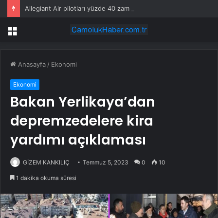
Allegiant Air pilotları yüzde 40 zam içeren anlaşmayı onayladı
Menü
Anasayfa
/
Ekonomi
Ekonomi
Bakan Yerlikaya’dan
depremzedelere kira
yardımı açıklaması
GİZEM KANKILIÇ
Temmuz 5, 2023
0
10
1 dakika okuma süresi