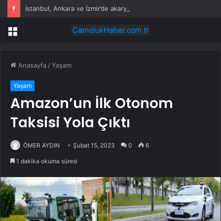
İstanbul, Ankara ve İzmir’de akaryakıt tabelaları değişti: İşte güncel fiyatlar
Menü
Anasayfa
/
Yaşam
Yaşam
Amazon’un İlk Otonom
Taksisi Yola Çıktı
ÖMER AYDIN
Şubat 15, 2023
0
6
1 dakika okuma süresi