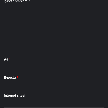
işaretlenmişlerdir
Y
o
r
u
m
*
Ad
*
E-posta
*
İnternet sitesi