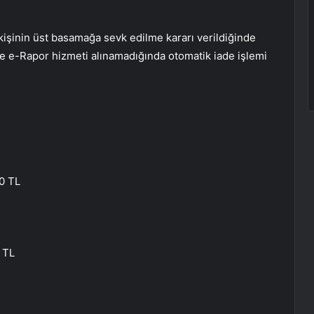
kişinin üst basamağa sevk edilme kararı verildiğinde
de e-Rapor hizmeti alınamadığında otomatik iade işlemi
0 TL
 TL