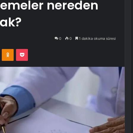
demeler nereden
cak?
0
0
1 dakika okuma süresi
VKontakte
Odnoklassniki
Pocket