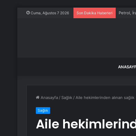
Petrol, İ
Cuma, Ağustos 7 2026
Son Dakika Haberleri
ANASAY
Anasayfa
/
Sağlık
/
Aile hekimlerinden alınan sağlı
Sağlık
Aile hekimlerin