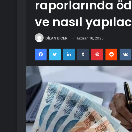
raporlarında ö
ve nasıl yapıla
DİLAN BİÇER
Haziran 18, 2025
Facebook
Twitter
LinkedIn
Tumblr
Pinterest
Reddit