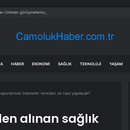
ran-Umman görüşmelerindeki ilerleme sinyalleriyle geriledi
FA
HABER
EKONOMI
SAĞLIK
TEKNOLOJI
YAŞAM
k raporlarında ödemeler nereden ve nasıl yapılacak?
den alınan sağlık