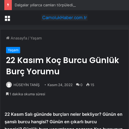
Dalgalar yıllarca camları törpüledi, ortaya rengarenk bir plaj çıktı
Menü
Anasayfa
/
Yaşam
Yaşam
22 Kasım Koç Burcu Günlük
Burç Yorumu
HÜSEYİN TANİŞ
Kasım 24, 2022
0
15
1 dakika okuma süresi
22 Kasım Salı gününde burçları neler bekliyor? Günün en
şanslı burcu hangisi? Günün en çıkarlı burcu