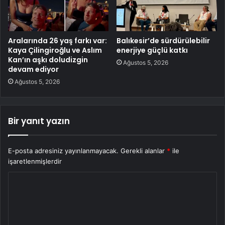
Aralarında 26 yaş farkı var:
Balıkesir’de sürdürülebilir
Kaya Çilingiroğlu ve Aslım
enerjiye güçlü katkı
Kan’ın aşkı doludizgin
Ağustos 5, 2026
devam ediyor
Ağustos 5, 2026
Bir yanıt yazın
E-posta adresiniz yayınlanmayacak.
Gerekli alanlar
*
ile
işaretlenmişlerdir
Y
o
r
u