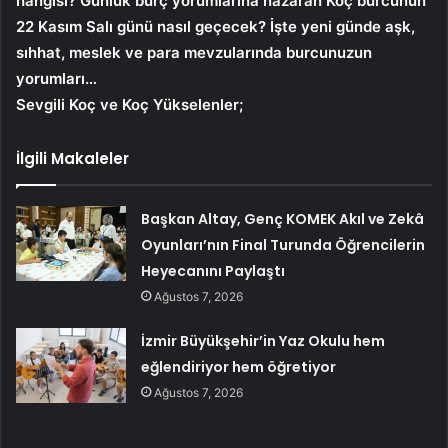
hangisi? Günlük burç yorumlarına nazaran Koç burcunun
22
Kasım Salı
günü nasıl geçecek? İşte yeni günde aşk,
sıhhat, meslek ve para mevzularında burcunuzun
yorumları…
Sevgili Koç ve Koç Yükselenler;
İlgili Makaleler
Başkan Altay, Genç KOMEK Akıl ve Zekâ
Oyunları’nın Final Turunda Öğrencilerin
Heyecanını Paylaştı
Ağustos 7, 2026
İzmir Büyükşehir’in Yaz Okulu hem
eğlendiriyor hem öğretiyor
Ağustos 7, 2026