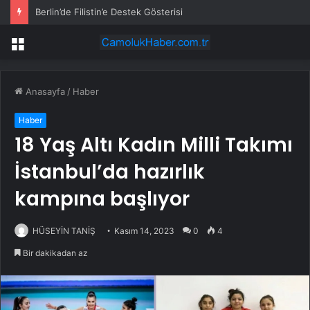
Berlin’de Filistin’e Destek Gösterisi
Menü
Anasayfa
/
Haber
Haber
18 Yaş Altı Kadın Milli Takımı
İstanbul’da hazırlık
kampına başlıyor
HÜSEYİN TANİŞ
Kasım 14, 2023
0
4
Bir dakikadan az