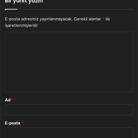
Bir yanıt yazın
E-posta adresiniz yayınlanmayacak.
Gerekli alanlar
*
ile
işaretlenmişlerdir
Y
o
r
u
m
*
Ad
*
E-posta
*